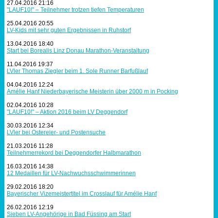
27.04.2016 21:16
"LAUF10!" – Teilnehmer trotzen tiefen Temperaturen
25.04.2016 20:55
LV-Kids mit sehr guten Ergebnissen in Ruhstorf
13.04.2016 18:40
Start bei Borealis Linz Donau Marathon-Veranstaltung
11.04.2016 19:37
LVler Thomas Ziegler beim 1. Sole Runner Barfußlauf
04.04.2016 12:24
Amélie Hanf Niederbayerische Meisterin über 2000 m in Pocking
02.04.2016 10:28
"LAUF10!" – Aktion 2016 beim LV Deggendorf
30.03.2016 12:34
LVler bei Ostereier- und Postensuche
21.03.2016 11:28
Teilnehmerrekord bei Deggendorfer Halbmarathon
16.03.2016 14:38
12 Medaillen für LV-Nachwuchsschwimmerinnen
29.02.2016 18:20
Bayerischer Vizemeistertitel im Crosslauf für Amélie Hanf
26.02.2016 12:19
Sieben LV-Angehörige in Bad Füssing am Start