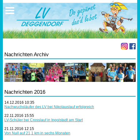
Ausschreibungen
Sportangebote
Ergebnisse
Verein
Trainingszeiten
17.05.2026 Triathlon
Ergebnisse
Mitgliedschaft
Laufen
Vereinskleidung
Nachrichten Archiv
Lauf 10
Vorstandschaft
Triathlon
Übungs- Gruppenleiter
Nordic Walking
Dokumente
Nachrichten 2016
Schwimmen
SEPA Info
14.12.2016 10:35
Nachwuchsläufer des LV bei Nikolauslauf erfolgreich
22.11.2016 15:55
Orientierungslauf
Bankverbindung
LV-Schüler bei Crosslauf in Ingolstadt am Start
21.11.2016 12:15
Nachwuchsförderung
Von Null auf 21,1 km in sechs Monaten