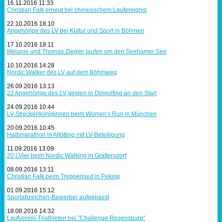
16.11.2016 11:33
Christian Falk erneut bei chinesischem Laufereignis
Sportabzeichen
22.10.2016 18:10
Angehörige des LV bei Kultur und Sport in Böhmen
Tempo & Gymnastik
17.10.2016 18:11
Melanie und Thomas Ziegler laufen um den Seehamer See
10.10.2016 14:28
Nordic Walker des LV auf dem Böhmweg
26.09.2016 13:13
22 Angehörige des LV gingen in Dingolfing an den Start
24.09.2016 10:44
LV-Streckenköniginnen beim Women's Run in München
20.09.2016 10:45
Halbmarathon in Altötting mit LV-Beteiligung
11.09.2016 13:09
20 LVler beim Nordic Walking in Grattersdorf
08.09.2016 13:11
Christian Falk beim Treppenlauf in Peking
01.09.2016 15:12
Sportabzeichen-Bewerber aufgepasst
18.08.2016 14:32
Laufverein-Triathleten bei "Challenge Regensburg"