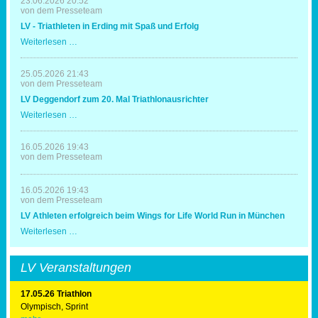
23.06.2026 20:52
von dem Presseteam
LV - Triathleten in Erding mit Spaß und Erfolg
LV
Weiterlesen …
-
Triathleten
in
25.05.2026 21:43
Erding
von dem Presseteam
mit
LV Deggendorf zum 20. Mal Triathlonausrichter
Spaß
und
LV
Weiterlesen …
Erfolg
Deggendorf
zum
20.
16.05.2026 19:43
Mal
von dem Presseteam
Triathlonausrichter
16.05.2026 19:43
von dem Presseteam
LV Athleten erfolgreich beim Wings for Life World Run in München
LV
Weiterlesen …
Athleten
erfolgreich
beim
LV Veranstaltungen
Wings
for
Life
17.05.26 Triathlon
World
Olympisch, Sprint
Run