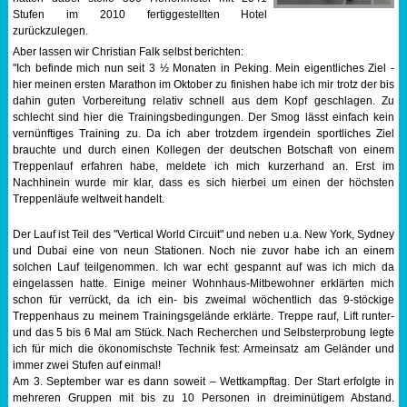
Stufen im 2010 fertiggestellten Hotel
Sportabzeichen
zurückzulegen.
Aber lassen wir Christian Falk selbst berichten:
"Ich befinde mich nun seit 3 ½ Monaten in Peking. Mein eigentliches Ziel -
Tempo & Gymnastik
hier meinen ersten Marathon im Oktober zu finishen habe ich mir trotz der bis
dahin guten Vorbereitung relativ schnell aus dem Kopf geschlagen. Zu
schlecht sind hier die Trainingsbedingungen. Der Smog lässt einfach kein
vernünftiges Training zu. Da ich aber trotzdem irgendein sportliches Ziel
brauchte und durch einen Kollegen der deutschen Botschaft von einem
Treppenlauf erfahren habe, meldete ich mich kurzerhand an. Erst im
Nachhinein wurde mir klar, dass es sich hierbei um einen der höchsten
Treppenläufe weltweit handelt.
Der Lauf ist Teil des "Vertical World Circuit" und neben u.a. New York, Sydney
und Dubai eine von neun Stationen. Noch nie zuvor habe ich an einem
solchen Lauf teilgenommen. Ich war echt gespannt auf was ich mich da
eingelassen hatte. Einige meiner Wohnhaus-Mitbewohner erklärten mich
schon für verrückt, da ich ein- bis zweimal wöchentlich das 9-stöckige
Treppenhaus zu meinem Trainingsgelände erklärte. Treppe rauf, Lift runter-
und das 5 bis 6 Mal am Stück. Nach Recherchen und Selbsterprobung legte
ich für mich die ökonomischste Technik fest: Armeinsatz am Geländer und
immer zwei Stufen auf einmal!
Am 3. September war es dann soweit – Wettkampftag. Der Start erfolgte in
mehreren Gruppen mit bis zu 10 Personen in dreiminütigem Abstand.