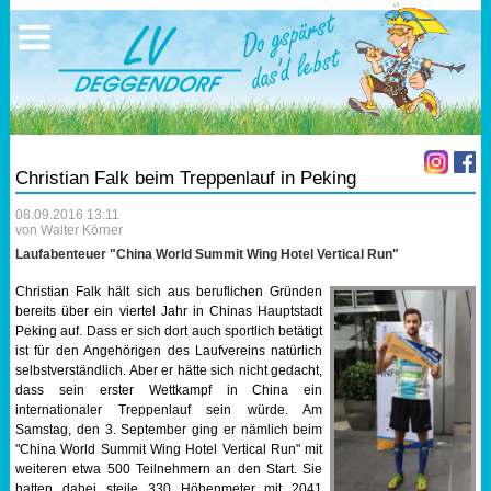
Ausschreibungen
Sportangebote
Ergebnisse
Verein
Trainingszeiten
17.05.2026 Triathlon
Ergebnisse
Mitgliedschaft
Laufen
Vereinskleidung
Christian Falk beim Treppenlauf in Peking
Lauf 10
Vorstandschaft
08.09.2016 13:11
von Walter Körner
Triathlon
Übungs- Gruppenleiter
Laufabenteuer "China World Summit Wing Hotel Vertical Run"
Christian Falk hält sich aus beruflichen Gründen
Nordic Walking
Dokumente
bereits über ein viertel Jahr in Chinas Hauptstadt
Peking auf. Dass er sich dort auch sportlich betätigt
ist für den Angehörigen des Laufvereins natürlich
Schwimmen
SEPA Info
selbstverständlich. Aber er hätte sich nicht gedacht,
dass sein erster Wettkampf in China ein
internationaler Treppenlauf sein würde. Am
Orientierungslauf
Bankverbindung
Samstag, den 3. September ging er nämlich beim
"China World Summit Wing Hotel Vertical Run" mit
Nachwuchsförderung
weiteren etwa 500 Teilnehmern an den Start. Sie
hatten dabei steile 330 Höhenmeter mit 2041