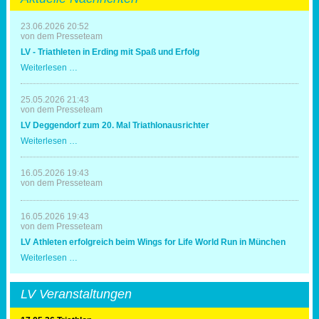
23.06.2026 20:52
von dem Presseteam
LV - Triathleten in Erding mit Spaß und Erfolg
LV
Weiterlesen …
-
Triathleten
in
25.05.2026 21:43
Erding
von dem Presseteam
mit
LV Deggendorf zum 20. Mal Triathlonausrichter
Spaß
und
LV
Weiterlesen …
Erfolg
Deggendorf
zum
20.
16.05.2026 19:43
Mal
von dem Presseteam
Triathlonausrichter
16.05.2026 19:43
von dem Presseteam
LV Athleten erfolgreich beim Wings for Life World Run in München
LV
Weiterlesen …
Athleten
erfolgreich
beim
LV Veranstaltungen
Wings
for
Life