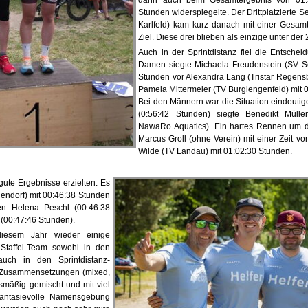
dann auch beim Gesamtergebnis von 01:
Stunden widerspiegelte. Der Drittplatzierte S
Karlfeld) kam kurz danach mit einer Gesamt
Ziel. Diese drei blieben als einzige unter de
Auch in der Sprintdistanz fiel die Entsche
Damen siegte Michaela Freudenstein (SV Sc
Stunden vor Alexandra Lang (Tristar Regens
Pamela Mittermeier (TV Burglengenfeld) mit 
Bei den Männern war die Situation eindeutiger
(0:56:42 Stunden) siegte Benedikt Müll
NawaRo Aquatics). Ein hartes Rennen um den
Marcus Groll (ohne Verein) mit einer Zeit v
Wilde (TV Landau) mit 01:02:30 Stunden.
ute Ergebnisse erzielten. Es
endorf) mit 00:46:38 Stunden
en Helena Peschl (00:46:38
(00:47:46 Stunden).
diesem Jahr wieder einige
 Staffel-Team sowohl in den
auch in den Sprintdistanz-
n Zusammensetzungen (mixed,
rsmäßig gemischt und mit viel
hantasievolle Namensgebung