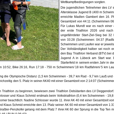
Wettkampfbedingungen sorgten.
Die jugendlichen Teilnehmer des LV sc
Altersklasse Jugend B (400 m Schwim
erreichte Madlen Gambert den 16. Pl
Gesamtzeit von 44:11 (Schwimmen 06:
Für Lukas Mundt war es nach einer 
der erste Triathlon 2026 und nach
ungefährdeter Start-Ziel-Sieg bei 32 
von 33:28 (Schwimmen: 04:37 |Radfa
Schwimmen und Laufen war er jeweils 
Der Vollständigkeit halber sei noch 
den Bay Triathlon Verband (BTV) bei d
Jugend A in Lübeck am Start war. 
Starterfeld in seinem ersten Jahr in d
 10:52, Bike 26:16, Run 17:18 - 750 m Schwimmen/ 18 km Radfahren/ 5 km Lauf
ding die Olympische Distanz (1,5 km Schwimmen - 39,7 km Rad - 9,7 km Lauf) und e
eichzeitig den 5. Platz in seiner AK40 mit einer Gesamtzeit von 2:14:07 (Schwimmen
dem Triathlon zu beginnen, bewiesen zwei Triathlon Debütanten des LV Deggendorf.
hlosser und Klaus Schmid erstmals beim Volkstriathlon (0,4 km Schwimmen - 19,8
omer beachtlich: Nadine Schlosser wurde 11. ihrer AK 40 mit einer Gesamtzeit vo
nd Klaus Schmid erreichte den 13. Platz seiner AK 60 mit einer Gesamtzeit von 1
 Graßler-Penzkofer gelang mit dem Platz 7 ihrer AK 60 der Sprung in die Top Ten m