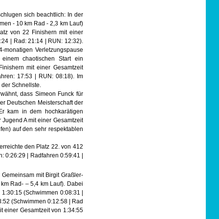
hlugen sich beachtlich: In der
men - 10 km Rad - 2,3 km Lauf)
atz von 22 Finishern mit einer
24 | Rad: 21:14 | RUN: 12:32).
4-monatigen Verletzungspause
 einem chaotischen Start ein
Finishern mit einer Gesamtzeit
hren: 17:53 | RUN: 08:18). Im
der Schnellste.
erwähnt, dass Simeon Funck für
er Deutschen Meisterschaft der
Er kam in dem hochkarätigen
er Jugend A mit einer Gesamtzeit
en) auf den sehr respektablen
rreichte den Platz 22. von 412
: 0:26:29 | Radfahren 0:59:41 |
 Gemeinsam mit Birgit Graßler-
 km Rad- – 5,4 km Lauf). Dabei
n 1:30:15 (Schwimmen 0:08:31 |
:33:52 (Schwimmen 0:12:58 | Rad
it einer Gesamtzeit von 1:34:55