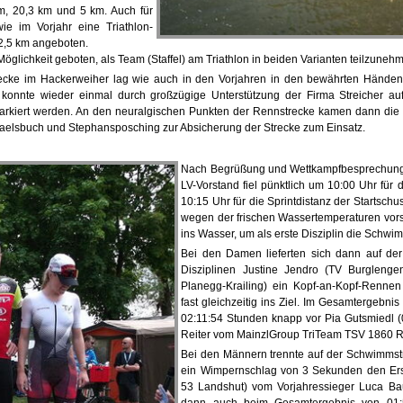
, 20,3 km und 5 km. Auch für
e im Vorjahr eine Triathlon-
 2,5 km angeboten.
öglichkeit geboten, als Team (Staffel) am Triathlon in beiden Varianten teilzuneh
recke im Hackerweiher lag wie auch in den Vorjahren in den bewährten Hände
 konnte wieder einmal durch großzügige Unterstützung der Firma Streicher a
markiert werden. An den neuralgischen Punkten der Rennstrecke kamen dann die
haelsbuch und Stephansposching zur Absicherung der Strecke zum Einsatz.
Nach Begrüßung und Wettkampfbesprechung 
LV-Vorstand fiel pünktlich um 10:00 Uhr für
10:15 Uhr für die Sprintdistanz der Startschu
wegen der frischen Wassertemperaturen vor
ins Wasser, um als erste Disziplin die Schwi
Bei den Damen lieferten sich dann auf der
Disziplinen Justine Jendro (TV Burglenge
Planegg-Krailing) ein Kopf-an-Kopf-Renn
fast gleichzeitig ins Ziel. Im Gesamtergebnis
02:11:54 Stunden knapp vor Pia Gutsmiedl 
Reiter vom MainzlGroup TriTeam TSV 1860 R
Bei den Männern trennte auf der Schwimmst
ein Wimpernschlag von 3 Sekunden den Erstp
53 Landshut) vom Vorjahressieger Luca Ba