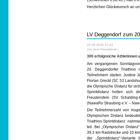
(Schwimmen 0:08:46 | Rad 0:41
Herzlichen Glückwunsch an uns
LV Deggendorf zum 20.
25.05.2026 21:43
von dem Presseteam
300 erfolgreiche Athletinnen 
Am vergangenen Sonntagvorm
20. Deggendorfer Triathlon 
Teilnehmern starten. Justine 
Florian Greckl (SC 53 Landshu
die Olympische Distanz für sic
Sprintdistanz holten sich di
Freudenstein (SV Schalding-
(NawaRo Straubing e.V. – Naw
Die Teilnehmerzahl von insge
Olympischen Distanz bedeutet
Triathlon-Sprintdistanz nahme
teil. Bei „Olympischer Distan
39,3 km Radstrecke und 10 km 
der „Sprintdistanz“-Variante