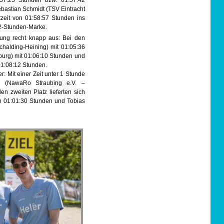
57:25 Stunden bzw. 01:57:42
ebastian Schmidt (TSV Eintracht
zeit von 01:58:57 Stunden ins
r 2-Stunden-Marke.
idung recht knapp aus: Bei den
halding-Heining) mit 01:05:36
burg) mit 01:06:10 Stunden und
01:08:12 Stunden.
: Mit einer Zeit unter 1 Stunde
er (NawaRo Straubing e.V. –
 zweiten Platz lieferten sich
on 01:01:30 Stunden und Tobias