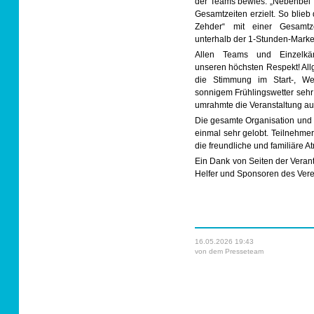
der Teams bewies. „Nebenbei“
Gesamtzeiten erzielt. So bli
Zehder“ mit einer Gesamtz
unterhalb der 1-Stunden-Marke
Allen Teams und Einzelkä
unseren höchsten Respekt! All
die Stimmung im Start-, We
sonnigem Frühlingswetter sehr
umrahmte die Veranstaltung auf
Die gesamte Organisation und 
einmal sehr gelobt. Teilnehmer
die freundliche und familiäre 
Ein Dank von Seiten der Verant
Helfer und Sponsoren des Verei
16.05.2026 19:43
von dem Presseteam