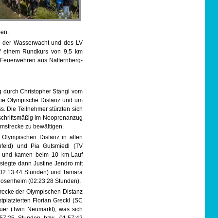
men.
n der Wasserwacht und des LV
uf einem Rundkurs von 9,5 km
 Feuerwehren aus Natternberg-
durch Christopher Stangl vom
 die Olympische Distanz und um
ss. Die Teilnehmer stürzten sich
schriftsmäßig im Neoprenanzug
mmstrecke zu bewältigen.
 Olympischen Distanz in allen
nfeld) und Pia Gutsmiedl (TV
en und kamen beim 10 km-Lauf
 siegte dann Justine Jendro mit
(02:13:44 Stunden) und Tamara
osenheim (02:23:28 Stunden).
recke der Olympischen Distanz
latzierten Florian Greckl (SC
uer (Twin Neumarkt), was sich