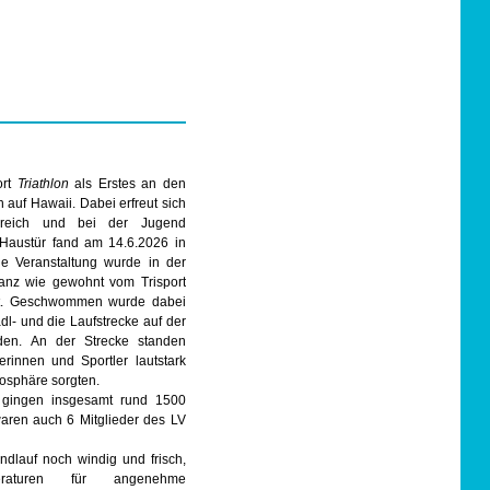
ort
Triathlon
als Erstes an den
 auf Hawaii. Dabei erfreut sich
ereich und bei der Jugend
 Haustür fand am 14.6.2026 in
Die Veranstaltung wurde in der
tanz wie gewohnt vom Trisport
htet. Geschwommen wurde dabei
l- und die Laufstrecke auf der
rden. An der Strecke standen
erinnen und Sportler lautstark
mosphäre sorgten.
n gingen insgesamt rund 1500
waren auch 6 Mitglieder des LV
dlauf noch windig und frisch,
raturen für angenehme