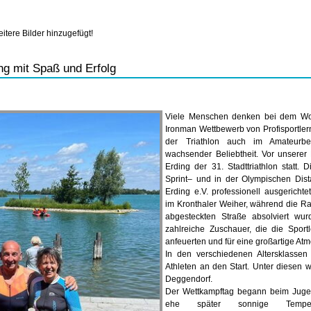
tere Bilder hinzugefügt!
ing mit Spaß und Erfolg
Viele Menschen denken bei dem W
Ironman Wettbewerb von Profisportlern
der Triathlon auch im Amateurb
wachsender Beliebtheit. Vor unserer
Erding der 31. Stadttriathlon statt. 
Sprint– und in der Olympischen Dis
Erding e.V. professionell ausgeric
im Kronthaler Weiher, während die Rad
abgesteckten Straße absolviert wu
zahlreiche Zuschauer, die die Sportl
anfeuerten und für eine großartige At
In den verschiedenen Altersklasse
Athleten an den Start. Unter diesen 
Deggendorf.
Der Wettkampftag begann beim Jugen
ehe später sonnige Tempe