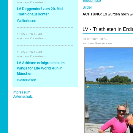
Ergebnisse
Erding
von dem Presseteam
mit
Bilder
Sportabzeichen
LV Deggendorf zum 20. Mal
Spaß
und
Triathlonausrichter
ACHTUNG:
Es wurden noch wei
Erfolg
LV
Weiterlesen …
Tempo & Gymnastik
Deggendorf
LV - Triathleten in Erd
zum
20.
16.05.2026 19:43
Mal
von dem Presseteam
23.06.2026 20:52
Triathlonausrichter
von dem Presseteam
16.05.2026 19:43
von dem Presseteam
LV Athleten erfolgreich beim
Wings for Life World Run in
München
LV
Weiterlesen …
Athleten
erfolgreich
Navigation
Impressum
beim
überspringen
Datenschutz
Wings
for
Life
World
Run
in
München