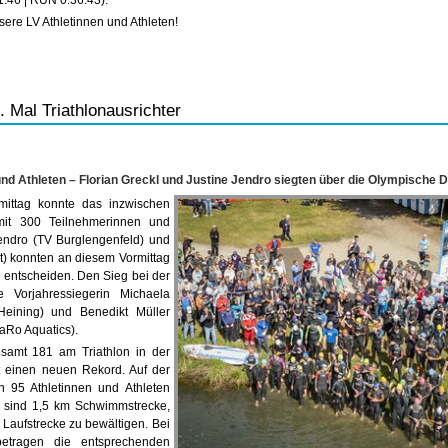
:46 | RUN 0:36:43).
ere LV Athletinnen und Athleten!
 Mal Triathlonausrichter
und Athleten – Florian Greckl und Justine Jendro siegten über die Olympische D
ittag konnte das inzwischen
mit 300 Teilnehmerinnen und
Jendro (TV Burglengenfeld) und
t) konnten an diesem Vormittag
h entscheiden. Den Sieg bei der
e Vorjahressiegerin Michaela
Heining) und Benedikt Müller
aRo Aquatics).
samt 181 am Triathlon in der
 einen neuen Rekord. Auf der
n 95 Athletinnen und Athleten
z“ sind 1,5 km Schwimmstrecke,
Laufstrecke zu bewältigen. Bei
 betragen die entsprechenden