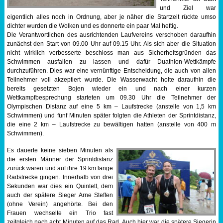
und Ziel war
Sportabzeichen
eigentlich alles noch in Ordnung, aber je näher die Startzeit rückte umso
dichter wurden die Wolken und es donnerte ein paar Mal heftig.
Die Verantwortlichen des ausrichtenden Laufvereins verschoben daraufhin
Tempo & Gymnastik
zunächst den Start von 09.00 Uhr auf 09.15 Uhr. Als sich aber die Situation
nicht wirklich verbesserte beschloss man aus Sicherheitsgründen das
Schwimmen ausfallen zu lassen und dafür Duathlon-Wettkämpfe
durchzuführen. Dies war eine vernünftige Entscheidung, die auch von allen
Teilnehmer voll akzeptiert wurde. Die Wasserwacht holte daraufhin die
bereits gesetzten Bojen wieder ein und nach einer kurzen
Wettkampfbesprechung starteten um 09.30 Uhr die Teilnehmer der
Olympischen Distanz auf eine 5 km – Laufstrecke (anstelle von 1,5 km
Schwimmen) und fünf Minuten später folgten die Athleten der Sprintdistanz,
die eine 2 km – Laufstrecke zu bewältigen hatten (anstelle von 400 m
Schwimmen).
Es dauerte keine sieben Minuten als
die ersten Männer der Sprintdistanz
zurück waren und auf ihre 19 km lange
Radstrecke gingen. Innerhalb von drei
Sekunden war dies ein Quintett, dem
auch der spätere Sieger Arne Steffen
(ohne Verein) angehörte. Bei den
Frauen wechselte ein Trio fast
zeitgleich nach acht Minuten auf das Rad. Auch hier war die spätere Siegerin