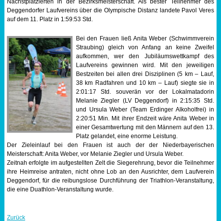
Nächstplatzierten in der Bezirksmeisterschaft. Als bester Teilnehmer des
Deggendorfer Laufvereins über die Olympische Distanz landete Pavol Veres
auf dem 11. Platz in 1:59:53 Std.
Bei den Frauen ließ Anita Weber (Schwimmverein
Straubing) gleich von Anfang an keine Zweifel
aufkommen, wer den Jubiläumswettkampf des
Laufvereins gewinnen wird. Mit den jeweiligen
Bestzeiten bei allen drei Disziplinen (5 km – Lauf,
38 km Radfahren und 10 km – Lauf) siegte sie in
2:01:17 Std. souverän vor der Lokalmatadorin
Melanie Ziegler (LV Deggendorf) in 2:15:35 Std.
und Ursula Weber (Team Erdinger Alkoholfrei) in
2:20:51 Min. Mit ihrer Endzeit wäre Anita Weber in
einer Gesamtwertung mit den Männern auf den 13.
Platz gelandet, eine enorme Leistung.
Der Zieleinlauf bei den Frauen ist auch der der Niederbayerischen
Meisterschaft: Anita Weber, vor Melanie Ziegler und Ursula Weber.
Zeitnah erfolgte im aufgestellten Zelt die Siegerehrung, bevor die Teilnehmer
ihre Heimreise antraten, nicht ohne Lob an den Ausrichter, dem Laufverein
Deggendorf, für die reibungslose Durchführung der Triathlon-Veranstaltung,
die eine Duathlon-Veranstaltung wurde.
Zurück