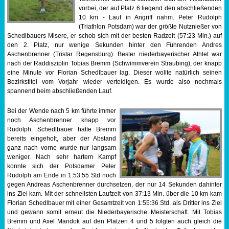
vorbei, der auf Platz 6 liegend den abschließenden
10 km - Lauf in Angriff nahm. Peter Rudolph
(Triathlon Potsdam) war der größte Nutznießer von
Schedlbauers Misere, er schob sich mit der besten Radzeit (57:23 Min.) auf
den 2. Platz, nur wenige Sekunden hinter den Führenden Andres
Aschenbrenner (Tristar Regensburg). Bester niederbayerischer Athlet war
nach der Raddisziplin Tobias Bremm (Schwimmverein Straubing), der knapp
eine Minute vor Florian Schedlbauer lag. Dieser wollte natürlich seinen
Bezirkstitel vom Vorjahr wieder verteidigen. Es wurde also nochmals
spannend beim abschließenden Lauf.
Bei der Wende nach 5 km führte immer
noch Aschenbrenner knapp vor
Rudolph. Schedlbauer hatte Bremm
bereits eingeholt, aber der Abstand
ganz nach vorne wurde nur langsam
weniger. Nach sehr hartem Kampf
konnte sich der Potsdamer Peter
Rudolph am Ende in 1:53:55 Std noch
gegen Andreas Aschenbrenner durchsetzen, der nur 14 Sekunden dahinter
ins Ziel kam. Mit der schnellsten Laufzeit von 37:13 Min. über die 10 km kam
Florian Schedlbauer mit einer Gesamtzeit von 1:55:36 Std. als Dritter ins Ziel
und gewann somit erneut die Niederbayerische Meisterschaft. Mit Tobias
Bremm und Axel Mandok auf den Plätzen 4 und 5 folgten auch gleich die