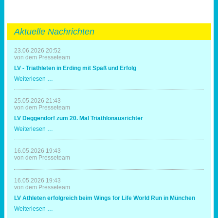
Aktuelle Nachrichten
23.06.2026 20:52
von dem Presseteam
LV - Triathleten in Erding mit Spaß und Erfolg
LV
Weiterlesen …
-
Triathleten
in
25.05.2026 21:43
Erding
von dem Presseteam
mit
LV Deggendorf zum 20. Mal Triathlonausrichter
Spaß
und
LV
Weiterlesen …
Erfolg
Deggendorf
zum
20.
16.05.2026 19:43
Mal
von dem Presseteam
Triathlonausrichter
16.05.2026 19:43
von dem Presseteam
LV Athleten erfolgreich beim Wings for Life World Run in München
LV
Weiterlesen …
Athleten