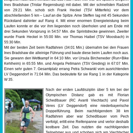
Ines Bradshaw (Tristar Regensburg) mit dabei. Mit der schnellsten Radzeit
von 29:21 Min. schob sich Frank Heckel (TSV Mitterfels) vor dem
abschließenden 5 km – Lauf an die Spitze. Arne Steffen lag mit 45 Sekunden
Rückstand dahinter auf Rang 4. Mit einer enormen Energieleistung beim
Laufen konnte er die vor ihm liegenden noch überholen und am Ende mit
drei Sekunden Vorsprung in 54:57 Min. die Sprintstrecke gewinnen. Zweiter
wurde Frank Heckel in 55:00 Min. vor Thomas Haibel (TSV Moosbach) in
55:30 Min.
Mit der besten Zeit beim Radfahren (34:01 Min.) übernahm bei den Frauen
Ines Bradshaw die alleinige Führung und baute diese beim Laufen noch aus.
Sie gewann den Wettkampf in 64:10 Min. vor Ursula Bircheneder (Run+Bike
Kehlheim) in 65:55 Min. und Angela Pellmann (TSV Greding) in 67:07 Min.
Einen sehr guten 7. Gesamtplatz errang Petra Schwankl vom ausrichtenden
LV Deggendorf in 71:04 Min. Das bedeutete für sie Rang 1 in der Kategorie
W 35.
Nach der ersten Laufdisziplin über 5 km bei der
Olympischen Distanz gab es mit Florian
Schedlbauer (RC Avanti Viechtach) und Pavol
Veres (LV Deggendorf) eine niederbayerische
Doppelführung. Beim nachfolgendem 38 km
Radfahren aber war Schedlbauer vom Pech
verfolgt, erlitt eine Reifenpanne und verlor deshalb
kostbare Zeit. Das nutzten die nachfolgenden
Teilnehmer aus und schoben sich am Viechtacher