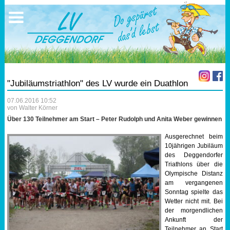
Ausschreibungen
Sportangebote
Ergebnisse
Verein
Trainingszeiten
17.05.2026 Triathlon
Ergebnisse
Mitgliedschaft
Laufen
Vereinskleidung
"Jubiläumstriathlon" des LV wurde ein Duathlon
Lauf 10
Vorstandschaft
07.06.2016 10:52
von Walter Körner
Triathlon
Übungs- Gruppenleiter
Über 130 Teilnehmer am Start – Peter Rudolph und Anita Weber gewinnen
Ausgerechnet beim
Nordic Walking
Dokumente
10jährigen Jubiläum
des Deggendorfer
Triathlons über die
Schwimmen
SEPA Info
Olympische Distanz
am vergangenen
Sonntag spielte das
Orientierungslauf
Bankverbindung
Wetter nicht mit. Bei
der morgendlichen
Nachwuchsförderung
Ankunft der
Teilnehmer an Start