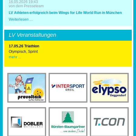
16.05.2026 19:43
von dem Presseteam
LV Athleten erfolgreich beim Wings for Life World Run in München
LV
Weiterlesen …
Athleten
erfolgreich
beim
LV Veranstaltungen
Wings
for
Life
17.05.26 Triathlon
World
Olympisch, Sprint
Run
mehr ...
in
München