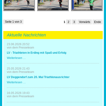
Seite 1 von 3
1
2
3
Vorwärts
Ende
Aktuelle Nachrichten
23.06.2026 20:52
von dem Presseteam
LV - Triathleten in Erding mit Spaß und Erfolg
LV
Weiterlesen …
-
Triathleten
in
25.05.2026 21:43
Erding
von dem Presseteam
mit
LV Deggendorf zum 20. Mal Triathlonausrichter
Spaß
und
LV
Weiterlesen …
Erfolg
Deggendorf
zum
20.
16.05.2026 19:43
Mal
von dem Presseteam
Triathlonausrichter