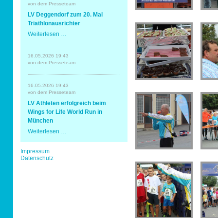
Erding
von dem Presseteam
mit
Sportabzeichen
LV Deggendorf zum 20. Mal
Spaß
und
Triathlonausrichter
Erfolg
LV
Weiterlesen …
Tempo & Gymnastik
Deggendorf
zum
20.
16.05.2026 19:43
Mal
von dem Presseteam
Triathlonausrichter
16.05.2026 19:43
von dem Presseteam
LV Athleten erfolgreich beim
Wings for Life World Run in
München
LV
Weiterlesen …
Athleten
erfolgreich
Navigation
Impressum
beim
überspringen
Datenschutz
Wings
for
Life
World
Run
in
München