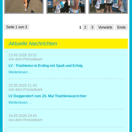
Seite 1 von 3
1
2
3
Vorwärts
Ende
Aktuelle Nachrichten
23.06.2026 20:52
von dem Presseteam
LV - Triathleten in Erding mit Spaß und Erfolg
LV
Weiterlesen …
-
Triathleten
in
25.05.2026 21:43
Erding
von dem Presseteam
mit
LV Deggendorf zum 20. Mal Triathlonausrichter
Spaß
und
LV
Weiterlesen …
Erfolg
Deggendorf
zum
20.
16.05.2026 19:43
Mal
von dem Presseteam
Triathlonausrichter