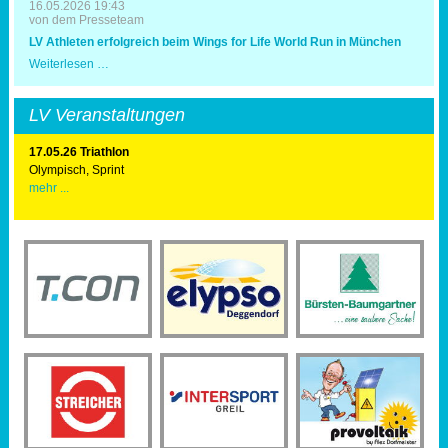
16.05.2026 19:43
von dem Presseteam
LV Athleten erfolgreich beim Wings for Life World Run in München
LV
Weiterlesen …
Athleten
erfolgreich
beim
LV Veranstaltungen
Wings
for
Life
17.05.26 Triathlon
World
Olympisch, Sprint
Run
mehr ...
in
München