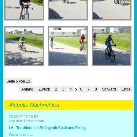
Seite 5 von 13
Anfang
Zurück
2
3
4
5
6
7
8
Vorwärts
Ende
Aktuelle Nachrichten
23.06.2026 20:52
von dem Presseteam
LV - Triathleten in Erding mit Spaß und Erfolg
LV
Weiterlesen …