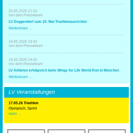
-
Triathleten
in
25.05.2026 21:43
Erding
von dem Presseteam
mit
LV Deggendorf zum 20. Mal Triathlonausrichter
Spaß
und
LV
Weiterlesen …
Erfolg
Deggendorf
zum
20.
16.05.2026 19:43
Mal
von dem Presseteam
Triathlonausrichter
16.05.2026 19:43
von dem Presseteam
LV Athleten erfolgreich beim Wings for Life World Run in München
LV
Weiterlesen …
Athleten
erfolgreich
beim
LV Veranstaltungen
Wings
for
Life
17.05.26 Triathlon
World
Olympisch, Sprint
Run
mehr ...
in
München