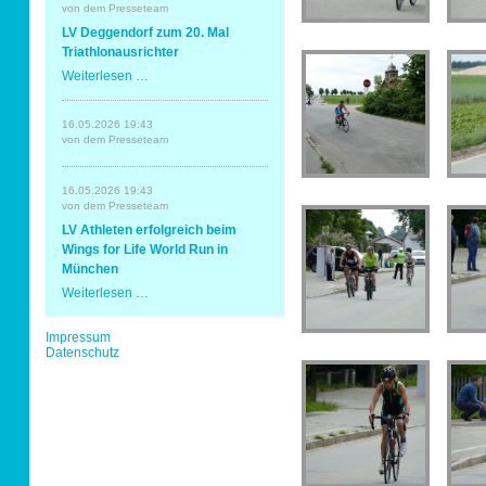
Erding
von dem Presseteam
mit
Sportabzeichen
LV Deggendorf zum 20. Mal
Spaß
und
Triathlonausrichter
Erfolg
LV
Weiterlesen …
Tempo & Gymnastik
Deggendorf
zum
20.
16.05.2026 19:43
Mal
von dem Presseteam
Triathlonausrichter
16.05.2026 19:43
von dem Presseteam
LV Athleten erfolgreich beim
Wings for Life World Run in
München
LV
Weiterlesen …
Athleten
erfolgreich
Navigation
Impressum
beim
überspringen
Datenschutz
Wings
for
Life
World
Run
in
München