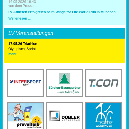
16.05.2026 19:43
von dem Presseteam
LV Athleten erfolgreich beim Wings for Life World Run in München
LV
Weiterlesen …
Athleten
erfolgreich
beim
LV Veranstaltungen
Wings
for
Life
17.05.26 Triathlon
World
Olympisch, Sprint
Run
mehr ...
in
München