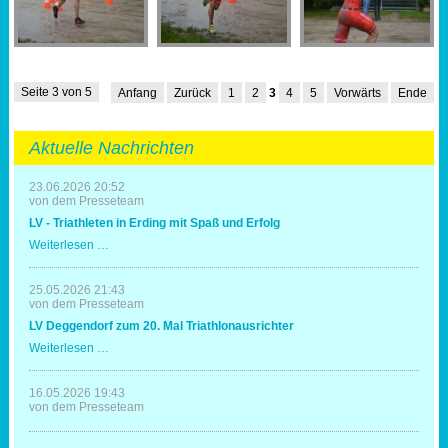
Seite 3 von 5
Anfang
Zurück
1
2
3
4
5
Vorwärts
Ende
Aktuelle Nachrichten
23.06.2026 20:52
von dem Presseteam
LV - Triathleten in Erding mit Spaß und Erfolg
LV
Weiterlesen …
-
Triathleten
in
25.05.2026 21:43
Erding
von dem Presseteam
mit
LV Deggendorf zum 20. Mal Triathlonausrichter
Spaß
und
LV
Weiterlesen …
Erfolg
Deggendorf
zum
20.
16.05.2026 19:43
Mal
von dem Presseteam
Triathlonausrichter