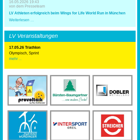
16.05.2026 19:43
von dem Presseteam
LV Athleten erfolgreich beim Wings for Life World Run in München
LV
Weiterlesen …
Athleten
erfolgreich
beim
LV Veranstaltungen
Wings
for
Life
17.05.26 Triathlon
World
Olympisch, Sprint
Run
mehr ...
in
München