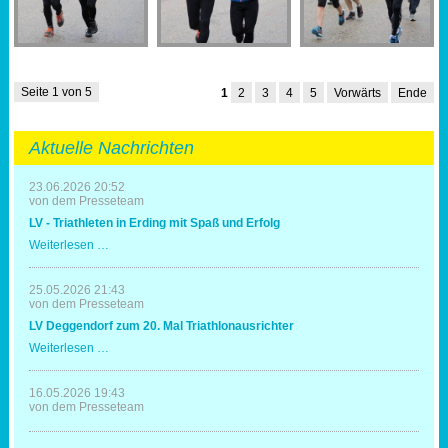
Seite 1 von 5
1
2
3
4
5
Vorwärts
Ende
Aktuelle Nachrichten
23.06.2026 20:52
von dem Presseteam
LV - Triathleten in Erding mit Spaß und Erfolg
LV
Weiterlesen …
-
Triathleten
in
25.05.2026 21:43
Erding
von dem Presseteam
mit
LV Deggendorf zum 20. Mal Triathlonausrichter
Spaß
und
LV
Weiterlesen …
Erfolg
Deggendorf
zum
20.
16.05.2026 19:43
Mal
von dem Presseteam
Triathlonausrichter