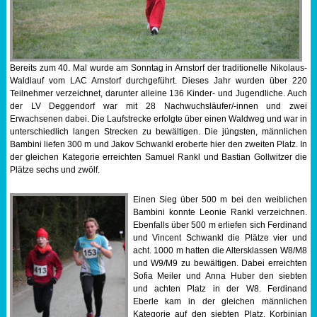
Sportabzeichen
Tempo & Gymnastik
Bereits zum 40. Mal wurde am Sonntag in Arnstorf der traditionelle Nikolaus-
Waldlauf vom LAC Arnstorf durchgeführt. Dieses Jahr wurden über 220
Teilnehmer verzeichnet, darunter alleine 136 Kinder- und Jugendliche. Auch
der LV Deggendorf war mit 28 Nachwuchsläufer/-innen und zwei
Erwachsenen dabei. Die Laufstrecke erfolgte über einen Waldweg und war in
unterschiedlich langen Strecken zu bewältigen. Die jüngsten, männlichen
Bambini liefen 300 m und Jakov Schwankl eroberte hier den zweiten Platz. In
der gleichen Kategorie erreichten Samuel Rankl und Bastian Gollwitzer die
Plätze sechs und zwölf.
Einen Sieg über 500 m bei den weiblichen
Bambini konnte Leonie Rankl verzeichnen.
Ebenfalls über 500 m erliefen sich Ferdinand
und Vincent Schwankl die Plätze vier und
acht. 1000 m hatten die Altersklassen W8/M8
und W9/M9 zu bewältigen. Dabei erreichten
Sofia Meiler und Anna Huber den siebten
und achten Platz in der W8. Ferdinand
Eberle kam in der gleichen männlichen
Kategorie auf den siebten Platz. Korbinian