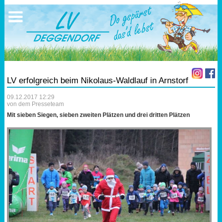
Ausschreibungen
Sportangebote
Ergebnisse
Verein
Trainingszeiten
17.05.2026 Triathlon
Ergebnisse
Mitgliedschaft
Laufen
Vereinskleidung
LV erfolgreich beim Nikolaus-Waldlauf in Arnstorf
Lauf 10
Vorstandschaft
09.12.2017 12:29
von dem Presseteam
Triathlon
Übungs- Gruppenleiter
Mit sieben Siegen, sieben zweiten Plätzen und drei dritten Plätzen
Nordic Walking
Dokumente
Schwimmen
SEPA Info
Orientierungslauf
Bankverbindung
Nachwuchsförderung