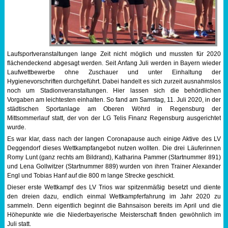
Sportabzeichen
Tempo & Gymnastik
Laufsportveranstaltungen lange Zeit nicht möglich und mussten für 2020
flächendeckend abgesagt werden. Seit Anfang Juli werden in Bayern wieder
Laufwettbewerbe ohne Zuschauer und unter Einhaltung der
Hygienevorschriften durchgeführt. Dabei handelt es sich zurzeit ausnahmslos
noch um Stadionveranstaltungen. Hier lassen sich die behördlichen
Vorgaben am leichtesten einhalten. So fand am Samstag, 11. Juli 2020, in der
städtischen Sportanlage am Oberen Wöhrd in Regensburg der
Mittsommerlauf statt, der von der LG Telis Finanz Regensburg ausgerichtet
wurde.
Es war klar, dass nach der langen Coronapause auch einige Aktive des LV
Deggendorf dieses Wettkampfangebot nutzen wollten. Die drei Läuferinnen
Romy Lunt (ganz rechts am Bildrand), Katharina Pammer (Startnummer 891)
und Lena Gollwitzer (Startnummer 889) wurden von ihren Trainer Alexander
Engl und Tobias Hanf auf die 800 m lange Strecke geschickt.
Dieser erste Wettkampf des LV Trios war spitzenmäßig besetzt und diente
den dreien dazu, endlich einmal Wettkampferfahrung im Jahr 2020 zu
sammeln. Denn eigentlich beginnt die Bahnsaison bereits im April und die
Höhepunkte wie die Niederbayerische Meisterschaft finden gewöhnlich im
Juli statt.