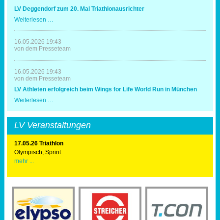
mit
LV Deggendorf zum 20. Mal Triathlonausrichter
Spaß
und
LV
Weiterlesen …
Erfolg
Deggendorf
zum
20.
16.05.2026 19:43
Mal
von dem Presseteam
Triathlonausrichter
16.05.2026 19:43
von dem Presseteam
LV Athleten erfolgreich beim Wings for Life World Run in München
LV
Weiterlesen …
Athleten
erfolgreich
beim
LV Veranstaltungen
Wings
for
Life
17.05.26 Triathlon
World
Olympisch, Sprint
Run
mehr ...
in
München