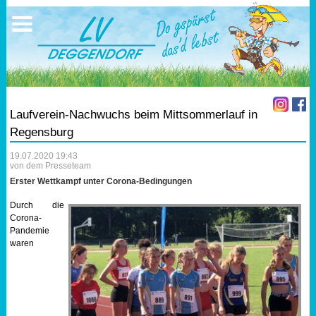
Ausschreibungen
Sportangebote
Ergebnisse
Verein
Trainingszeiten
17.05.2026 Triathlon
Ergebnisse
Mitgliedschaft
Laufen
Vereinskleidung
Laufverein-Nachwuchs beim Mittsommerlauf in
Lauf 10
Vorstandschaft
Regensburg
19.07.2020 19:43
Triathlon
Übungs- Gruppenleiter
von dem Presseteam
Erster Wettkampf unter Corona-Bedingungen
Nordic Walking
Dokumente
Durch die
Corona-
Schwimmen
SEPA Info
Pandemie
waren
Orientierungslauf
Bankverbindung
Nachwuchsförderung