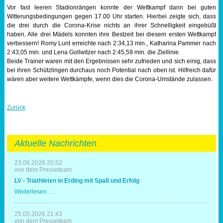
Vor fast leeren Stadionrängen konnte der Wettkampf dann bei guten
Witterungsbedingungen gegen 17.00 Uhr starten. Hierbei zeigte sich, dass
die drei durch die Corona-Krise nichts an ihrer Schnelligkeit eingebüßt
haben. Alle drei Mädels konnten ihre Bestzeit bei diesem ersten Wettkampf
verbessern! Romy Lunt erreichte nach 2:34,13 min., Katharina Pammer nach
2:43,05 min. und Lena Gollwitzer nach 2:45,59 min. die Ziellinie.
Beide Trainer waren mit den Ergebnissen sehr zufrieden und sich einig, dass
bei ihren Schützlingen durchaus noch Potential nach oben ist. Hilfreich dafür
wären aber weitere Wettkämpfe, wenn dies die Corona-Umstände zulassen.
Zurück
Aktuelle Nachrichten
23.06.2026 20:52
von dem Presseteam
LV - Triathleten in Erding mit Spaß und Erfolg
LV
Weiterlesen …
-
Triathleten
in
25.05.2026 21:43
Erding
von dem Presseteam