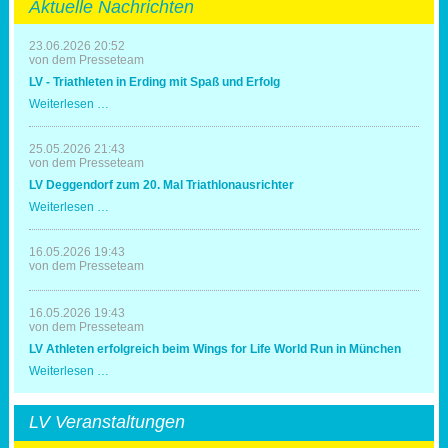
Aktuelle Nachrichten
23.06.2026 20:52
von dem Presseteam
LV - Triathleten in Erding mit Spaß und Erfolg
LV
Weiterlesen …
-
Triathleten
in
25.05.2026 21:43
Erding
von dem Presseteam
mit
LV Deggendorf zum 20. Mal Triathlonausrichter
Spaß
und
LV
Weiterlesen …
Erfolg
Deggendorf
zum
20.
16.05.2026 19:43
Mal
von dem Presseteam
Triathlonausrichter
16.05.2026 19:43
von dem Presseteam
LV Athleten erfolgreich beim Wings for Life World Run in München
LV
Weiterlesen …
Athleten
erfolgreich
beim
LV Veranstaltungen
Wings
for