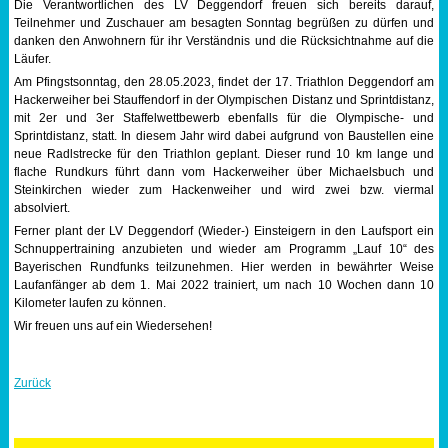
Die Verantwortlichen des LV Deggendorf freuen sich bereits darauf,
Teilnehmer und Zuschauer am besagten Sonntag begrüßen zu dürfen und
danken den Anwohnern für ihr Verständnis und die Rücksichtnahme auf die
Läufer.
Am Pfingstsonntag, den 28.05.2023, findet der 17. Triathlon Deggendorf am
Hackerweiher bei Stauffendorf in der Olympischen Distanz und Sprintdistanz,
mit 2er und 3er Staffelwettbewerb ebenfalls für die Olympische- und
Sprintdistanz, statt. In diesem Jahr wird dabei aufgrund von Baustellen eine
neue Radlstrecke für den Triathlon geplant. Dieser rund 10 km lange und
flache Rundkurs führt dann vom Hackerweiher über Michaelsbuch und
Steinkirchen wieder zum Hackenweiher und wird zwei bzw. viermal
absolviert.
Ferner plant der LV Deggendorf (Wieder-) Einsteigern in den Laufsport ein
Schnuppertraining anzubieten und wieder am Programm „Lauf 10“ des
Bayerischen Rundfunks teilzunehmen. Hier werden in bewährter Weise
Laufanfänger ab dem 1. Mai 2022 trainiert, um nach 10 Wochen dann 10
Kilometer laufen zu können.
Wir freuen uns auf ein Wiedersehen!
Zurück