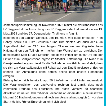
Sportabzeichen
Tempo & Gymnastik
Jahreshauptversammlung im November 2022 nimmt die Vorstandschaft des
LV Deggendorf die Ausrichtung des 17. Deggendorfer Halbmarathon am 19.
März 2023 und des 17. Deggendorfer Triathlons in Angriff.
Integriert in den Lauf am Sonntag, den 19. März, wird dabei erneut ein 7 km
Hobby- sowie ein 1 km Schülerlauf und zum siebten Mal auch der 4 km
Jugendlauf. Auf der 21,1 km langen Strecke werden Zugläufer beim
Halbmarathon den Teilnehmern helfen, ihre Wunschzeit zu erreichen. Der
gemeinsame Start für alle Strecken erfolgt wie immer um 09.00 Uhr bei der
Einfahrt zum Ganzjahresbad elypso im Stadtteil Natternberg. Die Nähe zum
Ganzjahresbad elypso bietet für die Teilnehmer zusätzlich den Vorteil, dass
sie sich am Veranstaltungstag mit Rabatt auf den Eintritt im elypso erfrischen
können. Die Anmeldung kann bereits online über unsere Homepage
erfolgen.
Bislang haben sich bereits knapp 50 Läuferinnen und Läufer angemeldet.
Die Verantwortlichen des Laufvereins rechnen fest damit, dass noch
zahlreiche Freunde des Laufsports ihre guten Vorsätze für sportliche
Aktivitäten im neuen Jahr mit einer Teilnahme an einem der Läufe umsetzen.
Maximal 50 Nachmeldungen sind noch am Veranstaltungstag bis 1h vor dem
Start möglich. Frühes Erscheinen lohnt sich also!