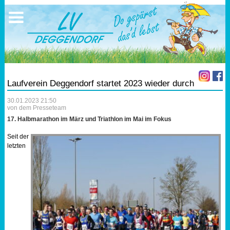
Ausschreibungen
Sportangebote
Ergebnisse
Verein
Trainingszeiten
17.05.2026 Triathlon
Ergebnisse
Mitgliedschaft
Laufen
Vereinskleidung
Laufverein Deggendorf startet 2023 wieder durch
Lauf 10
Vorstandschaft
30.01.2023 21:50
von dem Presseteam
Triathlon
Übungs- Gruppenleiter
17. Halbmarathon im März und Triathlon im Mai im Fokus
Seit der
Nordic Walking
Dokumente
letzten
Schwimmen
SEPA Info
Orientierungslauf
Bankverbindung
Nachwuchsförderung