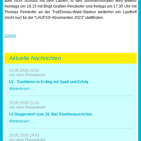
aber nicht Schluss mit dem Laufen, in den Sommermonaten wird jeweils
montags um 18.15 mit Birgit Graßler-Penzkofer und freitags um 17.30 Uhr mit
Thomas Peinkofer an der Trat/Donau-Wald-Stadion weiterhin ein Lauftreff
(nicht nur) für die "LAUF10!-Absolventen 2023" stattfinden.
Zurück
Aktuelle Nachrichten
23.06.2026 20:52
von dem Presseteam
LV - Triathleten in Erding mit Spaß und Erfolg
LV
Weiterlesen …
-
Triathleten
in
25.05.2026 21:43
Erding
von dem Presseteam
mit
LV Deggendorf zum 20. Mal Triathlonausrichter
Spaß
und
LV
Weiterlesen …
Erfolg
Deggendorf
zum
20.
16.05.2026 19:43
Mal
von dem Presseteam