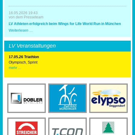
Triathlonausrichter
16.05.2026 19:43
von dem Presseteam
LV Athleten erfolgreich beim Wings for Life World Run in München
LV
Weiterlesen …
Athleten
erfolgreich
beim
LV Veranstaltungen
Wings
for
Life
17.05.26 Triathlon
World
Olympisch, Sprint
Run
mehr ...
in
München