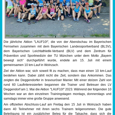
Sportabzeichen
Tempo & Gymnastik
Die jährliche Aktion "LAUF10!", die von der Abendschau im Bayerischen
Fernsehen zusammen mit dem Bayerischen Landessportverband (BLSV),
dem Bayerischen Leichtathletik-Verband (BLV) und dem Zentrum für
Prävention und Sportmedizin der TU München unter dem Motto „Bayern
bewegt sich“ durchgeführt wurde, endete am 15. Juli mit einem
gemeinsamen 10 km-Lauf in Wolnzach.
Ziel der Aktion war, sich soweit fit zu machen, dass man einen 10 km-Lauf
bestehen kann. Dabei zählt nicht die Zeit, sondern das Ankommen. Das
zeigten die Deggendorfer in bravouröser Manier. Mit einer stolzen Zahl von
rund 60 Laufinteressierten begannen die Trainer und Betreuer des LV
Deggendorf am 1. Mai die Aktion "LAUF10!" 2023. Während der folgenden 10
Wochen war an den einzelnen Trainingstagen montags, donnerstags und
samstags immer eine große Gruppe anwesend.
Am offiziellen Abschluss-Lauf am Freitag den 15 Juli in Wolnzach haben
dann 40 Teilnehmer mit ihren sechs Trainern teilgenommen. Die gute
Beteiligung ist ein zusätzlicher Beleg für die Tatsache, dass sich die