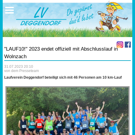
Ausschreibungen
Sportangebote
Ergebnisse
Verein
Trainingszeiten
17.05.2026 Triathlon
Ergebnisse
Mitgliedschaft
Laufen
Vereinskleidung
"LAUF10!" 2023 endet offiziell mit Abschlusslauf in
Lauf 10
Vorstandschaft
Wolnzach
31.07.2023 20:10
Triathlon
Übungs- Gruppenleiter
von dem Presseteam
Laufverein Deggendorf beteiligt sich mit 46 Personen am 10 km-Lauf
Nordic Walking
Dokumente
Schwimmen
SEPA Info
Orientierungslauf
Bankverbindung
Nachwuchsförderung