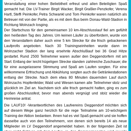
Veranstaltung einer hohen Beliebtheit erfreut und allen Beteiligten Spaß
gemacht hat. Die LV-Trainer Birgit Wacker, Birgit Graßler-Penzkofer, Verena
Hartl, Steffi Peinkofer, Petra Schwankl und Tom Peinkofer waren natürlich als
Betreuer mit von der Partie, als es mit dem Bus beim Donau-Wald-Stadion in
Richtung Wolnzach losging.
Der Startschuss für den gemeinsamen 10 km-Abschlusslauf fiel am gefühlt
den heißesten Tag des Jahres. Um keinen Läufer zu überfordern, wurde von
den Veranstaltern daher auch eine 5 km Strecke für die frisch gebackenen
Laufprofis angeboten. Nach 30 Trainingseinheiten wurde dann im
Wolnzacher Stadion der lang ersehnte Abschlußlauf bei 36 Grad Hitze
gestartet. Rund 2500 Teilnehmer waren außer den Deggendorfern mit am
Start. Entlang der leicht hügeligen Strecke standen zahlreiche Zuschauer, die
für eine ausgelassene Stimmung und Spaß am Laufen sorgten. Für eine
willkommene Erfrischung und Abkühlung sorgten auch die Getränkestationen
entlang der Strecke. Nach dem etwa 80 Minuten dauernden Lauf durch
Wolnzachs Hopfenfelder, Wald und Wiesen kamen alle Teilnehmer stolz und
glücklich im Ziel an. Nachdem sich alle frisch gemacht hatten, ging es zum
großen Abschlussfest, bevor man abends vergnügt und stolz wieder die
Heimreise antrat.
Die LAUF10! -Verantwortlichen des Laufvereins Deggendorf möchten sich
auf diesem Wege ganz herzlich für die rege Teilnahme am 10-wöchigem
Training der Aktion bedanken. Ihnen hat es viel Spaß gemacht und sie hoffen
dasselbe auch von den Teilnehmern, von denen sich bereits 14 als neue
Mitglieder im LV Deggendorf angemeldet haben. In der folgenden Zeit ist