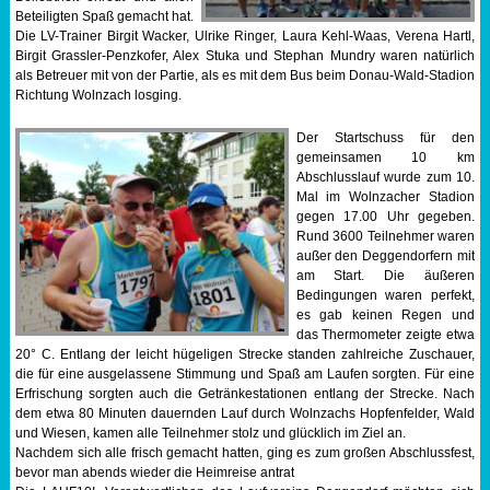
Beteiligten Spaß gemacht hat.
Die LV-Trainer Birgit Wacker, Ulrike Ringer, Laura Kehl-Waas, Verena Hartl,
Birgit Grassler-Penzkofer, Alex Stuka und Stephan Mundry waren natürlich
als Betreuer mit von der Partie, als es mit dem Bus beim Donau-Wald-Stadion
Richtung Wolnzach losging.
Der Startschuss für den
gemeinsamen 10 km
Abschlusslauf wurde zum 10.
Mal im Wolnzacher Stadion
gegen 17.00 Uhr gegeben.
Rund 3600 Teilnehmer waren
außer den Deggendorfern mit
am Start. Die äußeren
Bedingungen waren perfekt,
es gab keinen Regen und
das Thermometer zeigte etwa
20° C. Entlang der leicht hügeligen Strecke standen zahlreiche Zuschauer,
die für eine ausgelassene Stimmung und Spaß am Laufen sorgten. Für eine
Erfrischung sorgten auch die Getränkestationen entlang der Strecke. Nach
dem etwa 80 Minuten dauernden Lauf durch Wolnzachs Hopfenfelder, Wald
und Wiesen, kamen alle Teilnehmer stolz und glücklich im Ziel an.
Nachdem sich alle frisch gemacht hatten, ging es zum großen Abschlussfest,
bevor man abends wieder die Heimreise antrat