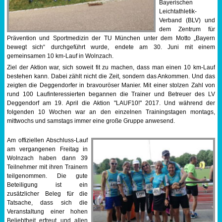
Bayerischen
Leichtathletik-
Sportabzeichen
Verband (BLV) und
dem Zentrum für
Tempo & Gymnastik
Prävention und Sportmedizin der TU München unter dem Motto „Bayern
bewegt sich“ durchgeführt wurde, endete am 30. Juni mit einem
gemeinsamen 10 km-Lauf in Wolnzach.
Ziel der Aktion war, sich soweit fit zu machen, dass man einen 10 km-Lauf
bestehen kann. Dabei zählt nicht die Zeit, sondern das Ankommen. Und das
zeigten die Deggendorfer in bravouröser Manier. Mit einer stolzen Zahl von
rund 100 Laufinteressierten begannen die Trainer und Betreuer des LV
Deggendorf am 19. April die Aktion "LAUF10!" 2017. Und während der
folgenden 10 Wochen war an den einzelnen Trainingstagen montags,
mittwochs und samstags immer eine große Gruppe anwesend.
Am offiziellen Abschluss-Lauf
am vergangenen Freitag in
Wolnzach haben dann 39
Teilnehmer mit ihren Trainern
teilgenommen. Die gute
Beteiligung ist ein
zusätzlicher Beleg für die
Tatsache, dass sich die
Veranstaltung einer hohen
Beliebtheit erfreut und allen