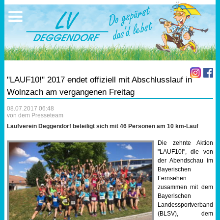
Ausschreibungen
Sportangebote
Ergebnisse
Verein
Trainingszeiten
17.05.2026 Triathlon
Ergebnisse
Mitgliedschaft
Laufen
Vereinskleidung
"LAUF10!" 2017 endet offiziell mit Abschlusslauf in
Lauf 10
Vorstandschaft
Wolnzach am vergangenen Freitag
08.07.2017 06:48
Triathlon
Übungs- Gruppenleiter
von dem Presseteam
Laufverein Deggendorf beteiligt sich mit 46 Personen am 10 km-Lauf
Nordic Walking
Dokumente
Die zehnte Aktion
"LAUF10!", die von
Schwimmen
SEPA Info
der Abendschau im
Bayerischen
Fernsehen
Orientierungslauf
Bankverbindung
zusammen mit dem
Bayerischen
Landessportverband
Nachwuchsförderung
(BLSV), dem