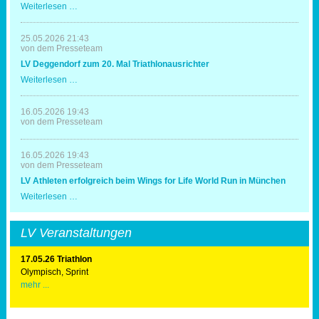
LV
Weiterlesen …
-
Triathleten
in
25.05.2026 21:43
Erding
von dem Presseteam
mit
LV Deggendorf zum 20. Mal Triathlonausrichter
Spaß
und
LV
Weiterlesen …
Erfolg
Deggendorf
zum
20.
16.05.2026 19:43
Mal
von dem Presseteam
Triathlonausrichter
16.05.2026 19:43
von dem Presseteam
LV Athleten erfolgreich beim Wings for Life World Run in München
LV
Weiterlesen …
Athleten
erfolgreich
beim
LV Veranstaltungen
Wings
for
Life
17.05.26 Triathlon
World
Olympisch, Sprint
Run
mehr ...
in
München