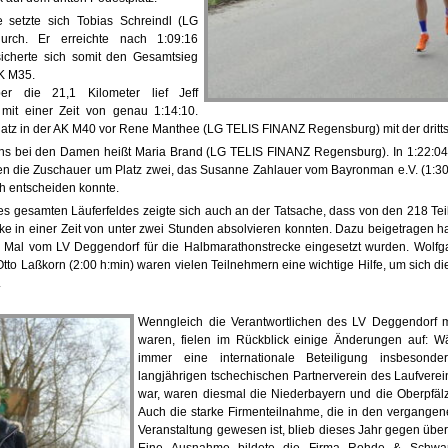
 setzte sich Tobias Schreindl (LG
rch. Er erreichte nach 1:09:16
 sicherte sich somit den Gesamtsieg
AK M35.
ber die 21,1 Kilometer lief Jeff
it einer Zeit von genau 1:14:10.
atz in der AK M40 vor Rene Manthee (LG TELIS FINANZ Regensburg) mit der drittsch
s bei den Damen heißt Maria Brand (LG TELIS FINANZ Regensburg). In 1:22:04 S
n die Zuschauer um Platz zwei, das Susanne Zahlauer vom Bayronman e.V. (1:30
ch entscheiden konnte.
es gesamten Läuferfeldes zeigte sich auch an der Tatsache, dass von den 218 T
ke in einer Zeit von unter zwei Stunden absolvieren konnten. Dazu beigetragen ha
n Mal vom LV Deggendorf für die Halbmarathonstrecke eingesetzt wurden. Wolfg
tto Laßkorn (2:00 h:min) waren vielen Teilnehmern eine wichtige Hilfe, um sich die 
.
Wenngleich die Verantwortlichen des LV Deggendorf mi
waren, fielen im Rückblick einige Änderungen auf: W
immer eine internationale Beteiligung insbesond
langjährigen tschechischen Partnerverein des Laufvere
war, waren diesmal die Niederbayern und die Oberpfälz
Auch die starke Firmenteilnahme, die in den vergangene
Veranstaltung gewesen ist, blieb dieses Jahr gegen über