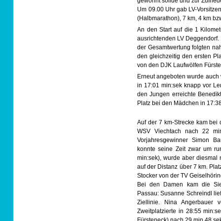
gewohnt solide und zur Zufried
Um 09.00 Uhr gab LV-Vorsitzen
(Halbmarathon), 7 km, 4 km bzw
An den Start auf die 1 Kilome
ausrichtenden LV Deggendorf. E
der Gesamtwertung folgten nah
den gleichzeitig den ersten P
von den DJK Laufwölfen Fürsten
Erneut angeboten wurde auch wi
in 17:01 min:sek knapp vor Le
den Jungen erreichte Benedik
Platz bei den Mädchen in 17:38
Auf der 7 km-Strecke kam be
WSV Viechtach nach 22 min 
Vorjahresgewinner Simon 
konnte seine Zeit zwar um r
min:sek), wurde aber diesmal
auf der Distanz über 7 km. Plat
Stocker von der TV Geiselhörin
Bei den Damen kam die Sie
Passau: Susanne Schreindl lief
Ziellinie. Nina Angerbauer 
Zweitplatzierte in 28:55 min:
Fürsteneck) nach 29 min 48 sek