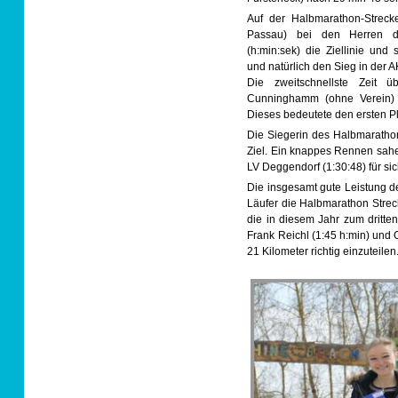
Auf der Halbmarathon-Strecke
Passau) bei den Herren du
(h:min:sek) die Ziellinie und
und natürlich den Sieg in der 
Die zweitschnellste Zeit ü
Cunninghamm (ohne Verein) m
Dieses bedeutete den ersten Pl
Die Siegerin des Halbmarathon
Ziel. Ein knappes Rennen sahe
LV Deggendorf (1:30:48) für si
Die insgesamt gute Leistung d
Läufer die Halbmarathon Strec
die in diesem Jahr zum dritte
Frank Reichl (1:45 h:min) und O
21 Kilometer richtig einzuteilen