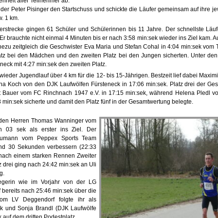
enheit aller Teilnehmer ab.
der Peter Pisinger den Startschuss und schickte die Läufer gemeinsam auf ihre je
. 1 km.
terstrecke gingen 61 Schüler und Schülerinnen bis 11 Jahre. Der schnellste Läu
r brauchte nicht einmal 4 Minuten bis er nach 3:58 min:sek wieder ins Ziel kam. Au
ezu zeitgleich die Geschwister Eva Maria und Stefan Cohal in 4:04 min:sek vom T
latz bei den Mädchen und den zweiten Platz bei den Jungen sicherten. Unter de
eck mit 4:27 min:sek den zweiten Platz.
eder Jugendlauf über 4 km für die 12- bis 15-Jährigen. Bestzeit lief dabei Maxi
na Koch von den DJK Laufwölfen Fürsteneck in 17:06 min:sek. Platz drei der Ge
t Bauer vom FC Rinchnach 1947 e.V. in 17:15 min:sek, während Helena Pledl 
 min:sek sicherte und damit den Platz fünf in der Gesamtwertung belegte.
i den Herren Thomas Wanninger vom
03 sek als erster ins Ziel. Der
Baumann vom Peppex Sports Team
und 30 Sekunden verbessern (22:33
 nach einem starken Rennen Zweiter
z drei ging nach 24:42 min:sek an Uli
g.
gerin wie im Vorjahr von der LG
 bereits nach 25:46 min:sek über die
vom LV Deggendorf folgte ihr als
sek und Sonja Brandl (DJK Laufwölfe
 auf dem dritten Podestplatz.