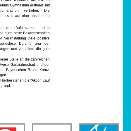
z aus Teisnach, die mit 33
omenius Gymnasium erstmals mit
lbmarathon vertreten. Die
 um sich auf eine anstehende
.
er vier Läufe stärken und in
und auch neue Bekanntschaften
Veranstaltung viele positive
bungslose Durchführung der
rungen und vor allem die gute
eser Stelle an die zahlreichen
elypso Ganzjahresbad und der
dem Bayerischen Roten Kreuz.
igen.
ierbei stehen die "Aktion Lauf
rgrund.