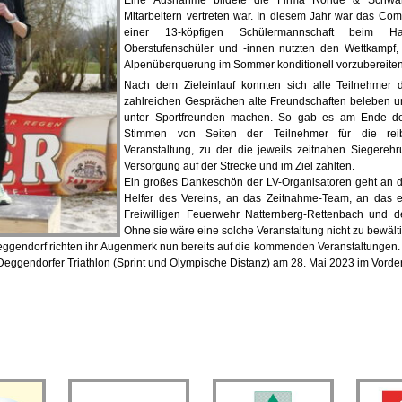
Eine Ausnahme bildete die Firma Rohde & Schwar
Mitarbeitern vertreten war. In diesem Jahr war das C
einer 13-köpfigen Schülermannschaft beim Ha
Oberstufenschüler und -innen nutzten den Wettkampf,
Alpenüberquerung im Sommer konditionell vorzubereiten
Nach dem Zieleinlauf konnten sich alle Teilnehmer d
zahlreichen Gesprächen alte Freundschaften beleben 
unter Sportfreunden machen. So gab es am Ende der 
Stimmen von Seiten der Teilnehmer für die rei
Veranstaltung, zu der die jeweils zeitnahen Siegereh
Versorgung auf der Strecke und im Ziel zählten.
Ein großes Dankeschön der LV-Organisatoren geht an di
Helfer des Vereins, an das Zeitnahme-Team, an das 
Freiwilligen Feuerwehr Natternberg-Rettenbach und 
Ohne sie wäre eine solche Veranstaltung nicht zu bewält
eggendorf richten ihr Augenmerk nun bereits auf die kommenden Veranstaltungen. H
Deggendorfer Triathlon (Sprint und Olympische Distanz) am 28. Mai 2023 im Vorde