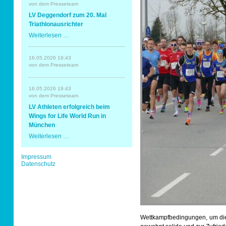
Erding
von dem Presseteam
mit
Sportabzeichen
LV Deggendorf zum 20. Mal
Spaß
und
Triathlonausrichter
Erfolg
LV
Weiterlesen …
Tempo & Gymnastik
Deggendorf
zum
20.
16.05.2026 19:43
Mal
von dem Presseteam
Triathlonausrichter
16.05.2026 19:43
von dem Presseteam
LV Athleten erfolgreich beim
Wings for Life World Run in
München
LV
Weiterlesen …
Athleten
erfolgreich
Navigation
Impressum
beim
überspringen
Datenschutz
Wings
for
Life
World
Run
in
München
Wettkampfbedingungen, um die 