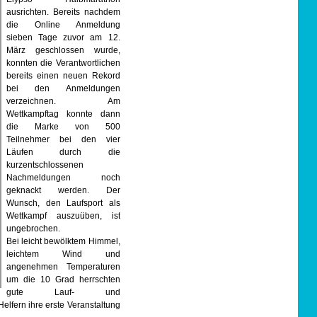
ausrichten. Bereits nachdem
die Online Anmeldung
sieben Tage zuvor am 12.
März geschlossen wurde,
konnten die Verantwortlichen
bereits einen neuen Rekord
bei den Anmeldungen
verzeichnen. Am
Wettkampftag konnte dann
die Marke von 500
Teilnehmer bei den vier
Läufen durch die
kurzentschlossenen
Nachmeldungen noch
geknackt werden. Der
Wunsch, den Laufsport als
Wettkampf auszuüben, ist
ungebrochen.
Bei leicht bewölktem Himmel,
leichtem Wind und
angenehmen Temperaturen
um die 10 Grad herrschten
gute Lauf- und
lfern ihre erste Veranstaltung