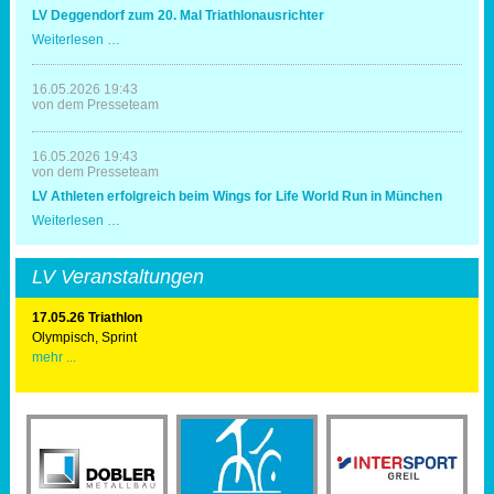
mit
LV Deggendorf zum 20. Mal Triathlonausrichter
Spaß
und
LV
Weiterlesen …
Erfolg
Deggendorf
zum
20.
16.05.2026 19:43
Mal
von dem Presseteam
Triathlonausrichter
16.05.2026 19:43
von dem Presseteam
LV Athleten erfolgreich beim Wings for Life World Run in München
LV
Weiterlesen …
Athleten
erfolgreich
beim
LV Veranstaltungen
Wings
for
Life
17.05.26 Triathlon
World
Olympisch, Sprint
Run
mehr ...
in
München