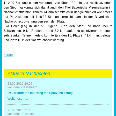
1:12:29 Std. und einem Vorsprung von über 1:30 min. zur zweitplatzierten,
den Sieg. Iva konnte sich damit auch den Titel Bayerische Vizemeisterin im
Nachwuchstriathlon sichern. Milena schaffte es in der gleichen AK wie Amélie
auf Platz sieben mit 1:18:32 Std. und erreicht damit in der Bayerischen
Nachwuchscupwertung den sechsten Platz.
Eva Geier ging in der AK Jugend B an den Start und hatte 350 m
Schwimmen, 9 km Radfahren und 2,2 km Laufen zu absolvieren. In einem
sehr starken Teilnehmerfeld konnte Eva den 15. Platz in 41:44 min. belegen
und Platz 16 in der Nachwuchscupwertung.
Zurück
Aktuelle Nachrichten
23.06.2026 20:52
von dem Presseteam
LV - Triathleten in Erding mit Spaß und Erfolg
LV
Weiterlesen …
-
Triathleten
in
25.05.2026 21:43
Erding
von dem Presseteam