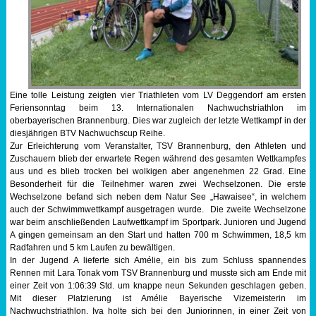
Sportabzeichen
Tempo & Gymnastik
Eine tolle Leistung zeigten vier Triathleten vom LV Deggendorf am ersten
Feriensonntag beim 13. Internationalen Nachwuchstriathlon im
oberbayerischen Brannenburg. Dies war zugleich der letzte Wettkampf in der
diesjährigen BTV Nachwuchscup Reihe.
Zur Erleichterung vom Veranstalter, TSV Brannenburg, den Athleten und
Zuschauern blieb der erwartete Regen während des gesamten Wettkampfes
aus und es blieb trocken bei wolkigen aber angenehmen 22 Grad. Eine
Besonderheit für die Teilnehmer waren zwei Wechselzonen. Die erste
Wechselzone befand sich neben dem Natur See „Hawaisee“, in welchem
auch der Schwimmwettkampf ausgetragen wurde. Die zweite Wechselzone
war beim anschließenden Laufwettkampf im Sportpark. Junioren und Jugend
A gingen gemeinsam an den Start und hatten 700 m Schwimmen, 18,5 km
Radfahren und 5 km Laufen zu bewältigen.
In der Jugend A lieferte sich Amélie, ein bis zum Schluss spannendes
Rennen mit Lara Tonak vom TSV Brannenburg und musste sich am Ende mit
einer Zeit von 1:06:39 Std. um knappe neun Sekunden geschlagen geben.
Mit dieser Platzierung ist Amélie Bayerische Vizemeisterin im
Nachwuchstriathlon. Iva holte sich bei den Juniorinnen, in einer Zeit von