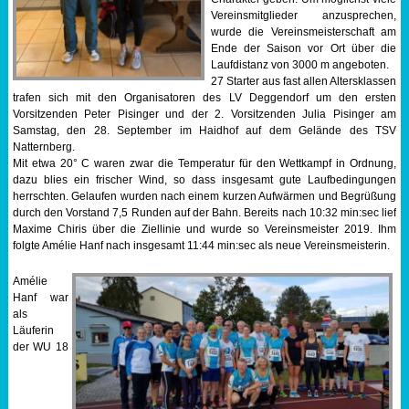
Vereinsmitglieder anzusprechen,
Sportabzeichen
wurde die Vereinsmeisterschaft am
Ende der Saison vor Ort über die
Laufdistanz von 3000 m angeboten.
Tempo & Gymnastik
27 Starter aus fast allen Altersklassen
trafen sich mit den Organisatoren des LV Deggendorf um den ersten
Vorsitzenden Peter Pisinger und der 2. Vorsitzenden Julia Pisinger am
Samstag, den 28. September im Haidhof auf dem Gelände des TSV
Natternberg.
Mit etwa 20° C waren zwar die Temperatur für den Wettkampf in Ordnung,
dazu blies ein frischer Wind, so dass insgesamt gute Laufbedingungen
herrschten. Gelaufen wurden nach einem kurzen Aufwärmen und Begrüßung
durch den Vorstand 7,5 Runden auf der Bahn. Bereits nach 10:32 min:sec lief
Maxime Chiris über die Ziellinie und wurde so Vereinsmeister 2019. Ihm
folgte Amélie Hanf nach insgesamt 11:44 min:sec als neue Vereinsmeisterin.
Amélie
Hanf war
als
Läuferin
der WU 18