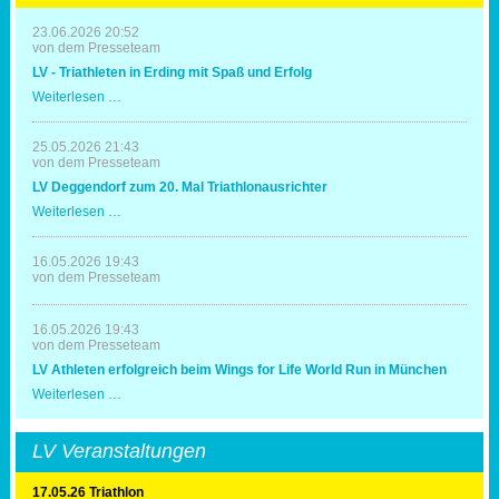
23.06.2026 20:52
von dem Presseteam
LV - Triathleten in Erding mit Spaß und Erfolg
LV
Weiterlesen …
-
Triathleten
in
25.05.2026 21:43
Erding
von dem Presseteam
mit
LV Deggendorf zum 20. Mal Triathlonausrichter
Spaß
und
LV
Weiterlesen …
Erfolg
Deggendorf
zum
20.
16.05.2026 19:43
Mal
von dem Presseteam
Triathlonausrichter
16.05.2026 19:43
von dem Presseteam
LV Athleten erfolgreich beim Wings for Life World Run in München
LV
Weiterlesen …
Athleten
erfolgreich
beim
LV Veranstaltungen
Wings
for
Life
17.05.26 Triathlon