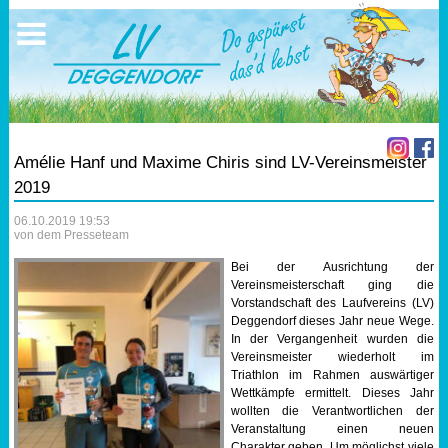
Ausschreibungen
Sportangebote
Ergebnisse
Verein
Trainingszeiten
17.05.2026 Triathlon
Ergebnisse
Mitgliedschaft
Laufen
Vereinskleidung
Amélie Hanf und Maxime Chiris sind LV-Vereinsmeister
Lauf 10
Vorstandschaft
2019
06.10.2019 19:53
Triathlon
Übungs- Gruppenleiter
von dem Presseteam
Bei der Ausrichtung der
Nordic Walking
Dokumente
Vereinsmeisterschaft ging die
Vorstandschaft des Laufvereins (LV)
Deggendorf dieses Jahr neue Wege.
Schwimmen
SEPA Info
In der Vergangenheit wurden die
Vereinsmeister wiederholt im
Orientierungslauf
Bankverbindung
Triathlon im Rahmen auswärtiger
Wettkämpfe ermittelt. Dieses Jahr
wollten die Verantwortlichen der
Nachwuchsförderung
Veranstaltung einen neuen
Charakter geben. Um möglichst viele