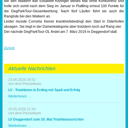
Bei den Walkern war Elisabeth Kitzinger dieses Mal ohne Konkurrenz und
holte sich somit nach dem Sieg im Januar in Plattling erneut 100 Punkte für
die DegParkTour-Gesamtwertung. Nach fünf Läufen führt sie auch die
Rangliste bei den Walkern an.
Leider musste Cornelia Kiener krankheitsbedingt den Start in Osterhofen
absagen. Sie liegt in der Damenkategorie aber trotzdem noch auf Rang vier.
Der nächste DegParkTour-OL findet am 7. März 2019 in Deggendorf statt.
Zurück
Aktuelle Nachrichten
23.06.2026 20:52
von dem Presseteam
LV - Triathleten in Erding mit Spaß und Erfolg
LV
Weiterlesen …
-
Triathleten
in
25.05.2026 21:43
Erding
von dem Presseteam
mit
LV Deggendorf zum 20. Mal Triathlonausrichter
Spaß
und
LV
Weiterlesen …