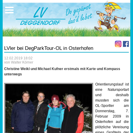
Ausschreibungen
Sportangebote
Ergebnisse
Verein
Trainingszeiten
17.05.2026 Triathlon
Ergebnisse
Mitgliedschaft
Laufen
Vereinskleidung
LVler bei DegParkTour-OL in Osterhofen
Lauf 10
Vorstandschaft
12.02.2019 18:02
von Walter Körner
Triathlon
Übungs- Gruppenleiter
Christine Weikl und Michael Kufner erstmals mit Karte und Kompass
unterwegs
Nordic Walking
Dokumente
Orientierungslauf ist
eine Natursportart
und deshalb
Schwimmen
SEPA Info
mussten sich die
OL-Sportler am
Donnerstag, 7.
Orientierungslauf
Bankverbindung
Februar 2009 in
Osterhofen auf die
Nachwuchsförderung
plötzliche Vereisung
eines Großteils der