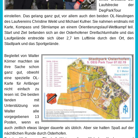
Laufstrecke der
Sportabzeichen
DegParkTour
einstellen. Das gelang ganz gut, vor allem auch den beiden OL-Neulingen
des Laufvereins Christine Weikl und Michael Kufner. Sie nahmen erstmals mit
Tempo & Gymnastik
Karte, Kompass und Stirnlampe an einem Orientierungslauf-Wettkampf teil.
Start und Ziel befanden sich an der Osterhofener Dreifachturnhalle und das
Laufgelände erstreckte sich über 2,7 km Luftlinie durch den Ort, den
Stadtpark und das Sportgelände.
Begleitet von Walter
Körner machten sie
ihre Sache schon
ganz gut, obwohl
eine spezielle OL-
Karte für Anfänger
nicht einfach zu
lesen ist. Die beiden
fanden mit
Unterstützung von
Walter alle
vorgegebenen 13
Posten, wenn es
auch zeitlich etwas länger dauerte als üblich. Aber sie hatten Spaß auf der
nächtlichen Runde durch Osterhofen.