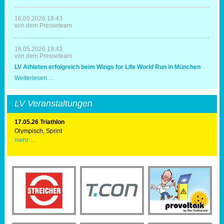
Erfolg
Deggendorf
zum
20.
16.05.2026 19:43
Mal
von dem Presseteam
Triathlonausrichter
16.05.2026 19:43
von dem Presseteam
LV Athleten erfolgreich beim Wings for Life World Run in München
LV
Weiterlesen …
Athleten
erfolgreich
beim
LV Veranstaltungen
Wings
for
Life
17.05.26 Triathlon
World
Olympisch, Sprint
Run
mehr ...
in
München