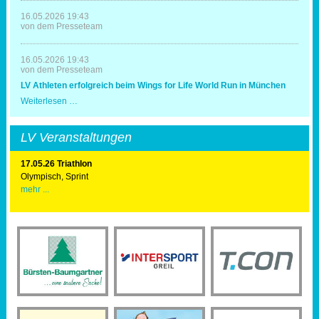
zum
20.
16.05.2026 19:43
Mal
von dem Presseteam
Triathlonausrichter
16.05.2026 19:43
von dem Presseteam
LV Athleten erfolgreich beim Wings for Life World Run in München
LV
Weiterlesen …
Athleten
erfolgreich
beim
LV Veranstaltungen
Wings
for
Life
17.05.26 Triathlon
World
Olympisch, Sprint
Run
mehr ...
in
München