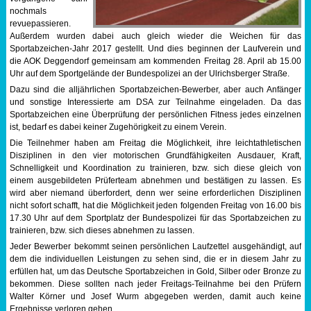
nochmals
Sportabzeichen
revuepassieren.
Außerdem wurden dabei auch gleich wieder die Weichen für das
Sportabzeichen-Jahr 2017 gestellt. Und dies beginnen der Laufverein und
Tempo & Gymnastik
die AOK Deggendorf gemeinsam am kommenden Freitag 28. April ab 15.00
Uhr auf dem Sportgelände der Bundespolizei an der Ulrichsberger Straße.
Dazu sind die alljährlichen Sportabzeichen-Bewerber, aber auch Anfänger
und sonstige Interessierte am DSA zur Teilnahme eingeladen. Da das
Sportabzeichen eine Überprüfung der persönlichen Fitness jedes einzelnen
ist, bedarf es dabei keiner Zugehörigkeit zu einem Verein.
Die Teilnehmer haben am Freitag die Möglichkeit, ihre leichtathletischen
Disziplinen in den vier motorischen Grundfähigkeiten Ausdauer, Kraft,
Schnelligkeit und Koordination zu trainieren, bzw. sich diese gleich von
einem ausgebildeten Prüferteam abnehmen und bestätigen zu lassen. Es
wird aber niemand überfordert, denn wer seine erforderlichen Disziplinen
nicht sofort schafft, hat die Möglichkeit jeden folgenden Freitag von 16.00 bis
17.30 Uhr auf dem Sportplatz der Bundespolizei für das Sportabzeichen zu
trainieren, bzw. sich dieses abnehmen zu lassen.
Jeder Bewerber bekommt seinen persönlichen Laufzettel ausgehändigt, auf
dem die individuellen Leistungen zu sehen sind, die er in diesem Jahr zu
erfüllen hat, um das Deutsche Sportabzeichen in Gold, Silber oder Bronze zu
bekommen. Diese sollten nach jeder Freitags-Teilnahme bei den Prüfern
Walter Körner und Josef Wurm abgegeben werden, damit auch keine
Ergebnisse verloren gehen.