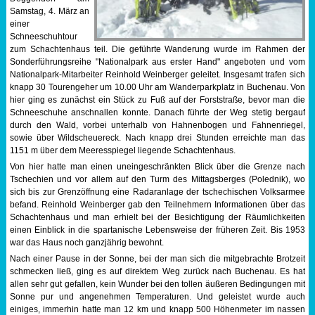
Samstag, 4. März an
Sportabzeichen
einer
Schneeschuhtour
zum Schachtenhaus teil. Die geführte Wanderung wurde im Rahmen der
Tempo & Gymnastik
Sonderführungsreihe "Nationalpark aus erster Hand" angeboten und vom
Nationalpark-Mitarbeiter Reinhold Weinberger geleitet. Insgesamt trafen sich
knapp 30 Tourengeher um 10.00 Uhr am Wanderparkplatz in Buchenau. Von
hier ging es zunächst ein Stück zu Fuß auf der Forststraße, bevor man die
Schneeschuhe anschnallen konnte. Danach führte der Weg stetig bergauf
durch den Wald, vorbei unterhalb von Hahnenbogen und Fahnenriegel,
sowie über Wildscheuereck. Nach knapp drei Stunden erreichte man das
1151 m über dem Meeresspiegel liegende Schachtenhaus.
Von hier hatte man einen uneingeschränkten Blick über die Grenze nach
Tschechien und vor allem auf den Turm des Mittagsberges (Polednik), wo
sich bis zur Grenzöffnung eine Radaranlage der tschechischen Volksarmee
befand. Reinhold Weinberger gab den Teilnehmern Informationen über das
Schachtenhaus und man erhielt bei der Besichtigung der Räumlichkeiten
einen Einblick in die spartanische Lebensweise der früheren Zeit. Bis 1953
war das Haus noch ganzjährig bewohnt.
Nach einer Pause in der Sonne, bei der man sich die mitgebrachte Brotzeit
schmecken ließ, ging es auf direktem Weg zurück nach Buchenau. Es hat
allen sehr gut gefallen, kein Wunder bei den tollen äußeren Bedingungen mit
Sonne pur und angenehmen Temperaturen. Und geleistet wurde auch
einiges, immerhin hatte man 12 km und knapp 500 Höhenmeter im nassen