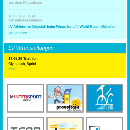
Mal
von dem Presseteam
Triathlonausrichter
16.05.2026 19:43
von dem Presseteam
LV Athleten erfolgreich beim Wings for Life World Run in München
LV
Weiterlesen …
Athleten
erfolgreich
beim
LV Veranstaltungen
Wings
for
Life
17.05.26 Triathlon
World
Olympisch, Sprint
Run
mehr ...
in
München