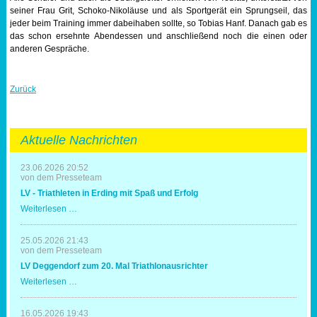
seiner Frau Grit, Schoko-Nikoläuse und als Sportgerät ein Sprungseil, das
jeder beim Training immer dabeihaben sollte, so Tobias Hanf. Danach gab es
das schon ersehnte Abendessen und anschließend noch die einen oder
anderen Gespräche.
Zurück
Aktuelle Nachrichten
23.06.2026 20:52
von dem Presseteam
LV - Triathleten in Erding mit Spaß und Erfolg
LV
Weiterlesen …
-
Triathleten
in
25.05.2026 21:43
Erding
von dem Presseteam
mit
LV Deggendorf zum 20. Mal Triathlonausrichter
Spaß
und
LV
Weiterlesen …
Erfolg
Deggendorf
zum
20.
16.05.2026 19:43