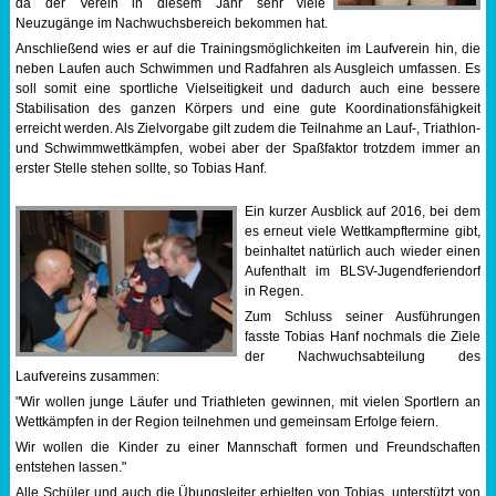
da der Verein in diesem Jahr sehr viele
Neuzugänge im Nachwuchsbereich bekommen hat.
Sportabzeichen
Anschließend wies er auf die Trainingsmöglichkeiten im Laufverein hin, die
neben Laufen auch Schwimmen und Radfahren als Ausgleich umfassen. Es
Tempo & Gymnastik
soll somit eine sportliche Vielseitigkeit und dadurch auch eine bessere
Stabilisation des ganzen Körpers und eine gute Koordinationsfähigkeit
erreicht werden. Als Zielvorgabe gilt zudem die Teilnahme an Lauf-, Triathlon-
und Schwimmwettkämpfen, wobei aber der Spaßfaktor trotzdem immer an
erster Stelle stehen sollte, so Tobias Hanf.
Ein kurzer Ausblick auf 2016, bei dem
es erneut viele Wettkampftermine gibt,
beinhaltet natürlich auch wieder einen
Aufenthalt im BLSV-Jugendferiendorf
in Regen.
Zum Schluss seiner Ausführungen
fasste Tobias Hanf nochmals die Ziele
der Nachwuchsabteilung des
Laufvereins zusammen:
"Wir wollen junge Läufer und Triathleten gewinnen, mit vielen Sportlern an
Wettkämpfen in der Region teilnehmen und gemeinsam Erfolge feiern.
Wir wollen die Kinder zu einer Mannschaft formen und Freundschaften
entstehen lassen."
Alle Schüler und auch die Übungsleiter erhielten von Tobias, unterstützt von