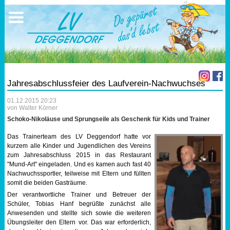
Ausschreibungen
Sportangebote
Ergebnisse
Verein
Trainingszeiten
17.05.2026 Triathlon
Ergebnisse
Mitgliedschaft
Laufen
Vereinskleidung
Jahresabschlussfeier des Laufverein-Nachwuchses
Lauf 10
Vorstandschaft
01.12.2015 20:23
von Walter Körner
Triathlon
Übungs- Gruppenleiter
Schoko-Nikoläuse und Sprungseile als Geschenk für Kids und Trainer
Das Trainerteam des LV Deggendorf hatte vor
Nordic Walking
Dokumente
kurzem alle Kinder und Jugendlichen des Vereins
zum Jahresabschluss 2015 in das Restaurant
"Mund-Art" eingeladen. Und es kamen auch fast 40
Schwimmen
SEPA Info
Nachwuchssportler, teilweise mit Eltern und füllten
somit die beiden Gasträume.
Orientierungslauf
Bankverbindung
Der verantwortliche Trainer und Betreuer der
Schüler, Tobias Hanf begrüßte zunächst alle
Anwesenden und stellte sich sowie die weiteren
Nachwuchsförderung
Übungsleiter den Eltern vor. Das war erforderlich,