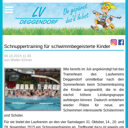
Ausschreibungen
Sportangebote
Ergebnisse
Verein
Trainingszeiten
17.05.2026 Triathlon
Ergebnisse
Mitgliedschaft
Laufen
Vereinskleidung
Schnuppertraining für schwimmbegeisterte Kinder
Lauf 10
Vorstandschaft
06.10.2015 11:30
von Walter Körner
Triathlon
Übungs- Gruppenleiter
Wie bereits im Juli angekündigt hat das
Trainerteam des Laufvereins
Nordic Walking
Dokumente
Deggendorf unmittelbar nach den
Sommerferien beim Schwimmtraining
die Kinder ausgewählt, die in die
Schwimmen
SEPA Info
nächst höhere Leistungsgruppe
aufsteigen können. Dadurch entstehen
wieder Plätze für neue, am
Orientierungslauf
Bankverbindung
Schwimmen interessierte Schülerinnen
und Schüler.
Nachwuchsförderung
Für sie bietet der Laufverein an den vier Samstagen 31. Oktober, 14., 20. und
28. November 2015 ein Schnuppertraining an. Treffpunkt dazu ist jeweils um