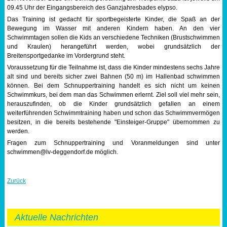
09.45 Uhr der Eingangsbereich des Ganzjahresbades elypso.
Sportabzeichen
Das Training ist gedacht für sportbegeisterte Kinder, die Spaß an der
Bewegung im Wasser mit anderen Kindern haben. An den vier
Schwimmtagen sollen die Kids an verschiedene Techniken (Brustschwimmen
Tempo & Gymnastik
und Kraulen) herangeführt werden, wobei grundsätzlich der
Breitensportgedanke im Vordergrund steht.
Voraussetzung für die Teilnahme ist, dass die Kinder mindestens sechs Jahre
alt sind und bereits sicher zwei Bahnen (50 m) im Hallenbad schwimmen
können. Bei dem Schnuppertraining handelt es sich nicht um keinen
Schwimmkurs, bei dem man das Schwimmen erlernt. Ziel soll viel mehr sein,
herauszufinden, ob die Kinder grundsätzlich gefallen an einem
weiterführenden Schwimmtraining haben und schon das Schwimmvermögen
besitzen, in die bereits bestehende "Einsteiger-Gruppe" übernommen zu
werden.
Fragen zum Schnuppertraining und Voranmeldungen sind unter
schwimmen@lv-deggendorf.de möglich.
Zurück
Aktuelle Nachrichten