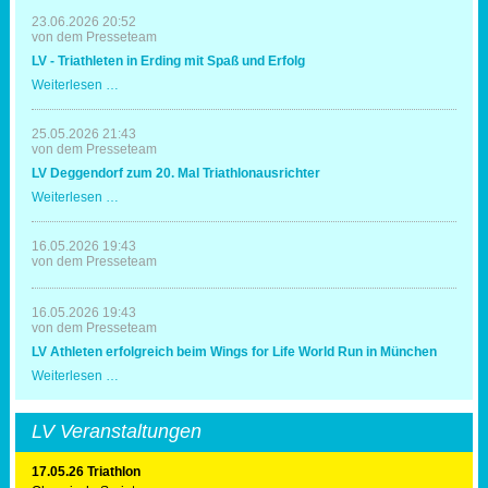
23.06.2026 20:52
von dem Presseteam
LV - Triathleten in Erding mit Spaß und Erfolg
LV
Weiterlesen …
-
Triathleten
in
25.05.2026 21:43
Erding
von dem Presseteam
mit
LV Deggendorf zum 20. Mal Triathlonausrichter
Spaß
und
LV
Weiterlesen …
Erfolg
Deggendorf
zum
20.
16.05.2026 19:43
Mal
von dem Presseteam
Triathlonausrichter
16.05.2026 19:43
von dem Presseteam
LV Athleten erfolgreich beim Wings for Life World Run in München
LV
Weiterlesen …
Athleten
erfolgreich
beim
LV Veranstaltungen
Wings
for
Life
17.05.26 Triathlon
World