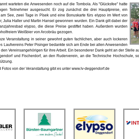
nnt warteten die Anwesenden noch auf die Tombola. Als "Glücksfee" hatte
ngen Teilnehmer ausgesucht. Er zog zunächst die drei Hauptpreise, ein
am See, zwei Tage in Písek und eine Bonuskarte fürs elypso im Wert von
er, Julia Haller und Martin Hansel gewonnen wurden. Ein Dank gilt dabei der
zjahresbad elypso, die diese Preise gestiftet haben. Außerdem wurden
oholfreiem Weißbier von Arcobräu gezogen.
nze Veranstaltung in seiner gewohnt guten fachlichen, aber auch lockeren
es Laufvereins Peter Pisinger bedankte sich am Ende bei allen Anwesenden
den Vereinsangehörigen für ihre Arbeit. Ein besonderer Dank geht an der Stelle 
ggendorf und Fischerdorf, an den Ruderverein, an die Technische Hochschule, s
tützung.
d Fotos von der Veranstaltung gibt es unter www.lv-deggendorf.de