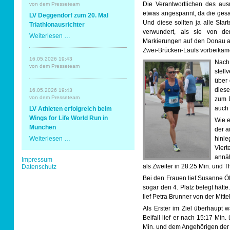
Erding
Die Verantwortlichen des au
von dem Presseteam
mit
etwas angespannt, da die ges
Sportabzeichen
LV Deggendorf zum 20. Mal
Spaß
Und diese sollten ja alle Sta
und
Triathlonausrichter
Erfolg
verwundert, als sie von de
LV
Weiterlesen …
Tempo & Gymnastik
Markierungen auf den Donau abg
Deggendorf
zum
Zwei-Brücken-Laufs vorbeikamen
20.
16.05.2026 19:43
Nach
Mal
von dem Presseteam
Triathlonausrichter
stell
über 
diese
16.05.2026 19:43
von dem Presseteam
zum D
auch 
LV Athleten erfolgreich beim
Wings for Life World Run in
Wie e
München
der a
LV
Weiterlesen …
hinle
Athleten
Viert
erfolgreich
annäh
Navigation
Impressum
beim
überspringen
als Zweiter in 28:25 Min. und 
Datenschutz
Wings
for
Bei den Frauen lief Susanne Öl
Life
sogar den 4. Platz belegt hätt
World
Run
lief Petra Brunner von der Mitte
in
Als Erster im Ziel überhaupt 
München
Beifall lief er nach 15:17 Min
Min. und dem Angehörigen der 