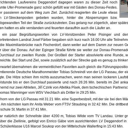
srichtenden Laufvereins Deggendorf dagegen waren zu dieser Zeit noch
amte Ufer-Promenade ganz schön gefüllt war mit Gästen des Donau-Festes.
rter passieren auf dem Weg zum Ziel. Zunächst reagierten die Leute etwas
n LV-Streckenposten gebeten wurden, hinter die Absperrungen bzw.
ewandten Teil der Straße zurückzutreten. Das gelang nur zögerlich, aber spätest
 hatten es alle verstanden und feuerten daraufhin auch die Läufer an.
 ein paar Begrüßungsworten von LV-Vorsitzenden Peter Pisinger und dem
vertretendem Landrat Josef Färber begaben sich kurz nach 16.00 Uhr alle Teilnehme
die Maximilianbrücke nach Fischerdorf, dann weiter auf dem Damm zur neuen G
r über die Donau. Auf der Eginger Straße führte sie weiter zur Donau-Promenad
urchlauf zur zweiten Runde. Der Großteil der Starter absolvierte eine Runde, 
reichte. Bei Start und Ziel, sowie zusätzlich auf der Strecke gab es genug zu trinken
rwartet übernahmen die vermeintlichen Favoriten auch gleich die Führungspositi
mtierende Deutsche Marathonmeister Tobias Schreindl von der LG Passau, der ein
gte. Die Hitze schien ihm nichts auszumachen, wenn man seinen lockeren Laufstil
elstunde bis er den Durchlauf passierte und nach 26:26 Min. bereits im Ziel ank
ernd nur zwei Athleten, Jiří Czirik von Atletika Písek, dem tschechischen Partners
Thomas Wanninger vom WSV Viechtach als Dritter in 29:25 Min.
horn von der LG Passau mit 31:21 Min. eine Superbestzeit, mit der sie bei den M
e. Am nächsten kam ihr Anita Weber vom FTSV Straubing in 32:42 Min. Die drittbest
lschule St. Martin in 37:41 Min.
war natürlich der Schnellste über 4200 m, Tobias Wilde vom TV Landau. Unter 
. über die Ziellinie, gefolgt von Enrico Gäbe vom ausrichtenden LV Deggendorf in
Schülerklasse U16 Marcel Soukop von der Mittelschule Wallerfing in 15:43 Min.