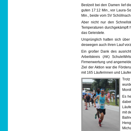
Bestzeit bei den Damen lief d
guten 17:12 Min., vor Laura-So
Min., beide vom SV Schöllnach
Aber nicht nur den Schnellst
Temperaturen durchgekämpft ha
das Geleistete.
Ursprünglich hatten sich über
deswegen auch ihren Lauf vorz
Ein großer Dank des ausric
Arbeitskreis (AK) SchuleWi
Firmenwertung und angemeldet
Ziel der Aktion war die Förde
mit 165 Läuferinnen und Läufe
Trotz
wurde
Monik
Es he
dabei
Läufe
mit d
Ball
Heng
Micha