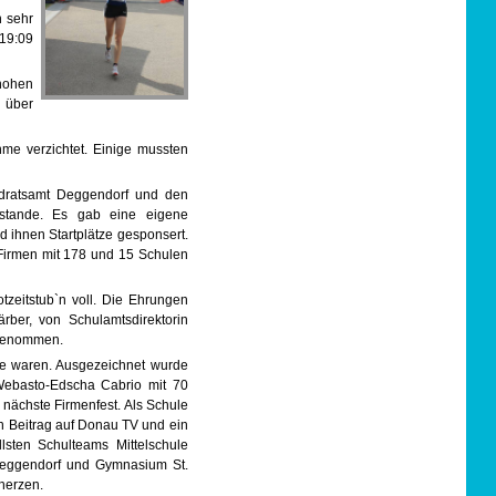
n sehr
 19:09
 hohen
n über
hme verzichtet. Einige mussten
dratsamt Deggendorf und den
ustande. Es gab eine eigene
ihnen Startplätze gesponsert.
 Firmen mit 178 und 15 Schulen
tzeitstub`n voll. Die Ehrungen
rber, von Schulamtsdirektorin
rgenommen.
he waren. Ausgezeichnet wurde
 Webasto-Edscha Cabrio mit 70
s nächste Firmenfest. Als Schule
n Beitrag auf Donau TV und ein
sten Schulteams Mittelschule
Deggendorf und Gymnasium St.
herzen.