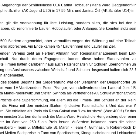
ie Angehörige der Schülerklasse U16 Carina Hofbauer (Maria Ward Deggendorf) i
phie Schiller (AK Jugend U20) in 17:59 Min. und Janina Öttl (AK Schüler U14) in
.
en gilt die Anerkennung für ihre Leistung, sondern allen, die sich bei den
ben, ob renommierte Läufer, Hobbyläufer, oder Anfänger. Sie konnten stolz sei
 500 Startern angemeldet, aber vermutlich wegen der Witterung auf eine Teilna
eitig abbrechen. Am Ende kamen 457 Läuferinnen und Läufer ins Ziel.
htenden Vereins geht an Herbert Altmann vom Regionalmanagement beim Lan
rtschaft. Nur durch deren Engagement kamen diese hohen Starterzahlen z
e Firmen hatten darüber hinaus auch Patenschaften für Schulen übernommen und 
rung des Austausches zwischen Wirtschaft und Schulen. Insgesamt hatten sich 23
rn angemeldet.
 des späten Beginns der Siegerehrung war der Biergarten der Deggendorfer Bro
n vom LV-Vorsitzenden Peter Pisinger, vom stellvertretenden Landrat Josef Fä
a Mandl-Niekrawitz und Stefan Swihota als Vertreter des AK SchuleWirtschaft vo
rrschte eine Superstimmung, vor allem als die Firmen- und Schüler an der Rei
 die Firma mit den meisten Startern (inclusive Patenschaften). Und das war
rn. Sie erhielten als Preis ein Renn-Gokart von "Low for show" (Wert 400 €) für da
en meisten Startern durfte sich die Maria-Ward Realschule Hengersberg über eine
netz im Wert von 250 € als Preis freuen. Außerdem bekamen noch die schnell
ersberg - Team 5, Mittelschule St. Martin - Team 4, Gymnasium Robert-Koch 
el Metten Sachpreise in Form von Sporttaschen, Kinogutscheinen und Lebkuchen