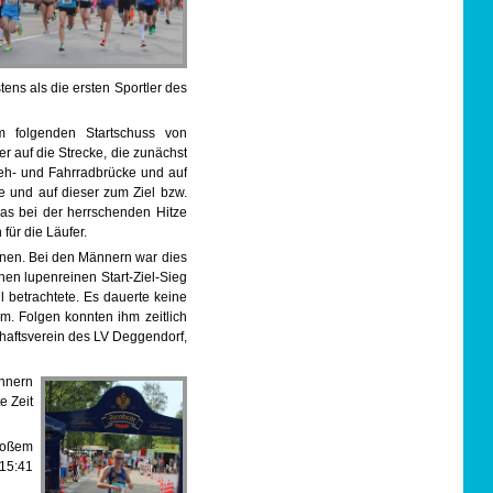
ens als die ersten Sportler des
 folgenden Startschuss von
r auf die Strecke, die zunächst
eh- und Fahrradbrücke und auf
e und auf dieser zum Ziel bzw.
was bei der herrschenden Hitze
 für die Läufer.
onen. Bei den Männern war dies
en lupenreinen Start-Ziel-Sieg
 betrachtete. Es dauerte keine
am. Folgen konnten ihm zeitlich
chaftsverein des LV Deggendorf,
ännern
e Zeit
großem
 15:41