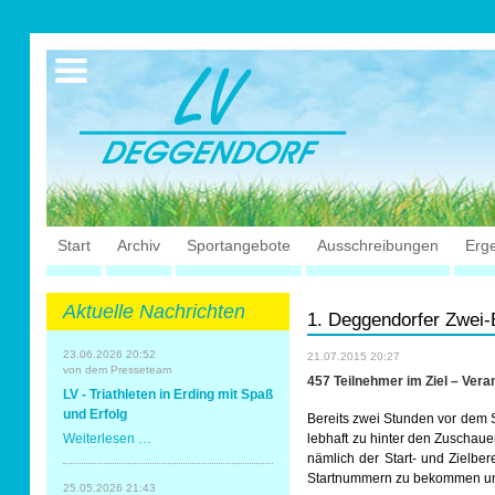
Ausschreibungen
Sportangebote
Ergebnisse
Verein
Trainingszeiten
17.05.2026 Triathlon
Ergebnisse
Mitgliedschaft
Laufen
Vereinskleidung
Lauf 10
Vorstandschaft
Navigation
Start
Archiv
Sportangebote
Ausschreibungen
Erg
Triathlon
Übungs- Gruppenleiter
überspringen
Nordic Walking
Dokumente
Aktuelle Nachrichten
1. Deggendorfer Zwei-
23.06.2026 20:52
21.07.2015 20:27
Schwimmen
SEPA Info
von dem Presseteam
457 Teilnehmer im Ziel – Vera
LV - Triathleten in Erding mit Spaß
Orientierungslauf
Bankverbindung
und Erfolg
Bereits zwei Stunden vor dem 
LV
Weiterlesen …
lebhaft zu hinter den Zuschau
-
nämlich der Start- und Zielbe
Triathleten
Nachwuchsförderung
Startnummern zu bekommen und
in
25.05.2026 21:43