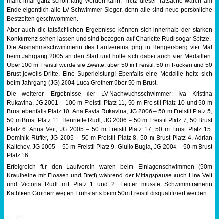
manchmal ganz schön lang werden kann. Trotz dieser Tatsache waren am
Ende eigentlich alle LV-Schwimmer Sieger, denn alle sind neue persönliche
Sportabzeichen
Bestzeiten geschwommen.
Aber auch die tatsächlichen Ergebnisse können sich innerhalb der starken
Tempo & Gymnastik
Konkurrenz sehen lassen und sind bezogen auf Charlotte Rudl sogar Spitze.
Die Ausnahmeschwimmerin des Laufvereins ging in Hengersberg vier Mal
beim Jahrgang 2005 an den Start und holte sich dabei auch vier Medaillen.
Über 100 m Freistil wurde sie Zweite, über 50 m Freistil, 50 m Rücken und 50
Brust jeweils Dritte. Eine Superleistung! Ebenfalls eine Medaille holte sich
beim Jahrgang (JG) 2004 Luca Grotherr über 50 m Brust.
Die weiteren Ergebnisse der LV-Nachwuchsschwimmer: Iva Kristina
Rukavina, JG 2001 – 100 m Freistil Platz 11, 50 m Freistil Platz 10 und 50 m
Brust ebenfalls Platz 10. Ana Pavla Rukavina, JG 2006 – 50 m Freistil Platz 5,
50 m Brust Platz 11. Henriette Rudl, JG 2006 – 50 m Freistil Platz 7, 50 Brust
Platz 6. Anna Veit, JG 2005 – 50 m Freistil Platz 17, 50 m Brust Platz 15.
Dominik Rüffer, JG 2005 – 50 m Freistil Platz 8, 50 m Brust Platz 4. Adrian
Kaltchev, JG 2005 – 50 m Freistil Platz 9. Giulio Bugia, JG 2004 – 50 m Brust
Platz 16.
Erfolgreich für den Laufverein waren beim Einlagenschwimmen (50m
Kraulbeine mit Flossen und Brett) während der Mittagspause auch Lina Veit
und Victoria Rudl mit Platz 1 und 2. Leider musste Schwimmtrainerin
Kathleen Grotherr wegen Frühstarts beim 50m Freistil disqualifiziert werden.