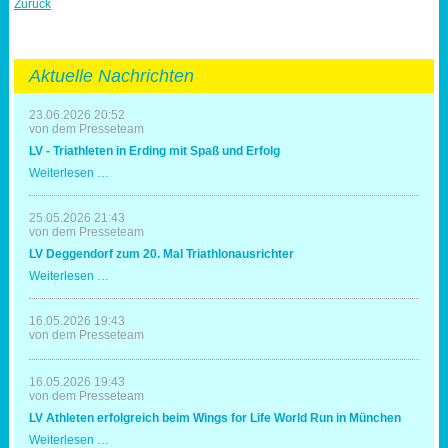
Zurück
Aktuelle Nachrichten
23.06.2026 20:52
von dem Presseteam
LV - Triathleten in Erding mit Spaß und Erfolg
LV
Weiterlesen …
-
Triathleten
in
25.05.2026 21:43
Erding
von dem Presseteam
mit
LV Deggendorf zum 20. Mal Triathlonausrichter
Spaß
und
LV
Weiterlesen …
Erfolg
Deggendorf
zum
20.
16.05.2026 19:43
Mal
von dem Presseteam
Triathlonausrichter
16.05.2026 19:43
von dem Presseteam
LV Athleten erfolgreich beim Wings for Life World Run in München
LV
Weiterlesen …