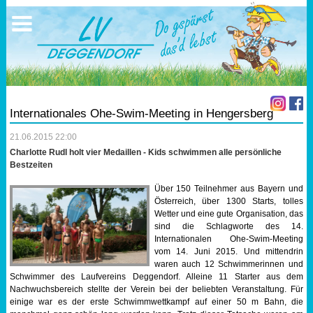
Ausschreibungen
Sportangebote
Ergebnisse
Verein
Trainingszeiten
17.05.2026 Triathlon
Ergebnisse
Mitgliedschaft
Laufen
Vereinskleidung
Internationales Ohe-Swim-Meeting in Hengersberg
Lauf 10
Vorstandschaft
21.06.2015 22:00
Charlotte Rudl holt vier Medaillen - Kids schwimmen alle persönliche
Triathlon
Übungs- Gruppenleiter
Bestzeiten
Über 150 Teilnehmer aus Bayern und
Nordic Walking
Dokumente
Österreich, über 1300 Starts, tolles
Wetter und eine gute Organisation, das
sind die Schlagworte des 14.
Schwimmen
SEPA Info
Internationalen Ohe-Swim-Meeting
vom 14. Juni 2015. Und mittendrin
Orientierungslauf
Bankverbindung
waren auch 12 Schwimmerinnen und
Schwimmer des Laufvereins Deggendorf. Alleine 11 Starter aus dem
Nachwuchsbereich stellte der Verein bei der beliebten Veranstaltung. Für
Nachwuchsförderung
einige war es der erste Schwimmwettkampf auf einer 50 m Bahn, die