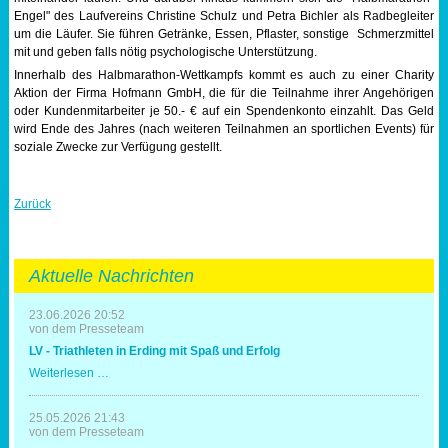
Engel" des Laufvereins Christine Schulz und Petra Bichler als Radbegleiter
um die Läufer. Sie führen Getränke, Essen, Pflaster, sonstige Schmerzmittel
mit und geben falls nötig psychologische Unterstützung.
Innerhalb des Halbmarathon-Wettkampfs kommt es auch zu einer Charity
Aktion der Firma Hofmann GmbH, die für die Teilnahme ihrer Angehörigen
oder Kundenmitarbeiter je 50.- € auf ein Spendenkonto einzahlt. Das Geld
wird Ende des Jahres (nach weiteren Teilnahmen an sportlichen Events) für
soziale Zwecke zur Verfügung gestellt.
Zurück
Aktuelle Nachrichten
23.06.2026 20:52
von dem Presseteam
LV - Triathleten in Erding mit Spaß und Erfolg
LV
Weiterlesen …
-
Triathleten
in
25.05.2026 21:43
Erding
von dem Presseteam
mit