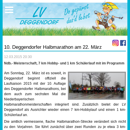
Ausschreibungen
Sportangebote
Ergebnisse
Verein
Trainingszeiten
17.05.2026 Triathlon
Ergebnisse
Mitgliedschaft
Laufen
Vereinskleidung
10. Deggendorfer Halbmarathon am 22. März
Lauf 10
Vorstandschaft
12.03.2015 20:30
Ndb.- Meisterschaft, 7 km Hobby- und 1 km Schülerlauf mit im Programm
Triathlon
Übungs- Gruppenleiter
Am Sonntag, 22. März ist es soweit, in
Deggendorf beginnt offiziell die
Nordic Walking
Dokumente
Laufsaison 2015 mit der 10. Auflage
des Deggendorfer Halbmarathons, bei
dem auch zum sechsten Mal die
Schwimmen
SEPA Info
Niederbayerischen
Halbmarathonmeisterschaften integriert sind. Zusätzlich bietet der LV
Orientierungslauf
Bankverbindung
Deggendorf als Ausrichter wieder einen 7 km-Hobbylauf und einen 1 km-
Schülerlauf an.
Die amtlich vermessene, flache Halbmarathon-Strecke verändert sich nicht
Nachwuchsförderung
zu den Vorjahren. Sie führt zunächst über zwei Runden zu je etwa 3 km-