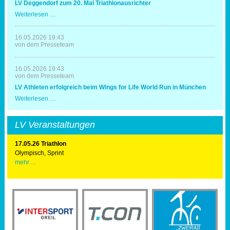
LV Deggendorf zum 20. Mal Triathlonausrichter
Spaß
und
LV
Weiterlesen …
Erfolg
Deggendorf
zum
20.
16.05.2026 19:43
Mal
von dem Presseteam
Triathlonausrichter
16.05.2026 19:43
von dem Presseteam
LV Athleten erfolgreich beim Wings for Life World Run in München
LV
Weiterlesen …
Athleten
erfolgreich
beim
LV Veranstaltungen
Wings
for
Life
17.05.26 Triathlon
World
Olympisch, Sprint
Run
mehr ...
in
München