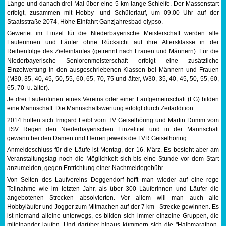
Länge und danach drei Mal über eine 5 km lange Schleife. Der Massenstart
erfolgt, zusammen mit Hobby- und Schülerlauf, um 09.00 Uhr auf der
Sportabzeichen
Staatsstraße 2074, Höhe Einfahrt Ganzjahresbad elypso.
Gewertet im Einzel für die Niederbayerische Meisterschaft werden alle
Tempo & Gymnastik
Läuferinnen und Läufer ohne Rücksicht auf ihre Altersklasse in der
Reihenfolge des Zieleinlaufes (getrennt nach Frauen und Männern). Für die
Niederbayerische Seniorenmeisterschaft erfolgt eine zusätzliche
Einzelwertung in den ausgeschriebenen Klassen bei Männern und Frauen
(M30, 35, 40, 45, 50, 55, 60, 65, 70, 75 und älter, W30, 35, 40, 45, 50, 55, 60,
65, 70 u. älter).
Je drei Läufer/Innen eines Vereins oder einer Laufgemeinschaft (LG) bilden
eine Mannschaft. Die Mannschaftswertung erfolgt durch Zeitaddition.
2014 holten sich Irmgard Leibl vom TV Geiselhöring und Martin Dumm vom
TSV Regen den Niederbayerischen Einzeltitel und in der Mannschaft
gewann bei den Damen und Herren jeweils die LVR Geiselhöring.
Anmeldeschluss für die Läufe ist Montag, der 16. März. Es besteht aber am
Veranstaltungstag noch die Möglichkeit sich bis eine Stunde vor dem Start
anzumelden, gegen Entrichtung einer Nachmeldegebühr.
Von Seiten des Laufvereins Deggendorf hofft man wieder auf eine rege
Teilnahme wie im letzten Jahr, als über 300 Läuferinnen und Läufer die
angebotenen Strecken absolvierten. Vor allem will man auch alle
Hobbyläufer und Jogger zum Mitmachen auf der 7 km –Strecke gewinnen. Es
ist niemand alleine unterwegs, es bilden sich immer einzelne Gruppen, die
miteinander laufen. Und darüber hinaus kümmern sich die "Halbmarathon-