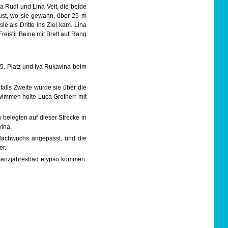
a Rudl und Lina Veit, die beide
rust, wo sie gewann, über 25 m
ie als Dritte ins Ziel kam. Lina
reistil Beine mit Brett auf Rang
5. Platz und Iva Rukavina beim
alls Zweite wurde sie über die
hwimmen holte Luca Grotherr mit
n belegten auf dieser Strecke in
vina.
 Nachwuchs angepasst, und die
er.
 Ganzjahresbad elypso kommen.