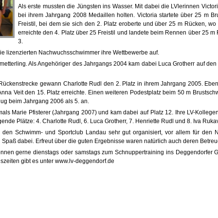
Als erste mussten die Jüngsten ins Wasser. Mit dabei die LVlerinnen Victori
bei ihrem Jahrgang 2008 Medaillen holten. Victoria startete über 25 m B
Freistil, bei dem sie sich den 2. Platz eroberte und über 25 m Rücken, wo s
erreichte den 4. Platz über 25 Freistil und landete beim Rennen über 25 m F
3.
ie lizenzierten Nachwuchsschwimmer ihre Wettbewerbe auf.
tterling. Als Angehöriger des Jahrgangs 2004 kam dabei Luca Grotherr auf den 
ückenstrecke gewann Charlotte Rudl den 2. Platz in ihrem Jahrgang 2005. Ebenf
Anna Veit den 15. Platz erreichte. Einen weiteren Podestplatz beim 50 m Brustsc
lug beim Jahrgang 2006 als 5. an.
tmals Marie Pfisterer (Jahrgang 2007) und kam dabei auf Platz 12. Ihre LV-Kollege
gende Plätze: 4. Charlotte Rudl, 6. Luca Grotherr, 7. Henriette Rudl und 8. Iva Ruka
den Schwimm- und Sportclub Landau sehr gut organisiert, vor allem für den
el Spaß dabei. Erfreut über die guten Ergebnisse waren natürlich auch deren Betreu
nnen gerne dienstags oder samstags zum Schnuppertraining ins Deggendorfer
gszeiten gibt es unter www.lv-deggendorf.de