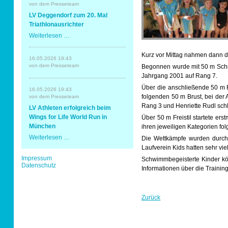
Erding
von dem Presseteam
mit
Sportabzeichen
LV Deggendorf zum 20. Mal
Spaß
und
Triathlonausrichter
Erfolg
LV
Weiterlesen …
Tempo & Gymnastik
Deggendorf
zum
Kurz vor Mittag nahmen dann d
20.
16.05.2026 19:43
Mal
von dem Presseteam
Begonnen wurde mit 50 m Schme
Triathlonausrichter
Jahrgang 2001 auf Rang 7.
Über die anschließende 50 m R
16.05.2026 19:43
folgenden 50 m Brust, bei der 
von dem Presseteam
Rang 3 und Henriette Rudl sch
LV Athleten erfolgreich beim
Wings for Life World Run in
Über 50 m Freistil startete ers
München
ihren jeweiligen Kategorien fol
LV
Weiterlesen …
Die Wettkämpfe wurden durch 
Athleten
Laufverein Kids hatten sehr vi
erfolgreich
Navigation
Impressum
beim
Schwimmbegeisterte Kinder kö
überspringen
Datenschutz
Wings
Informationen über die Trainin
for
Life
World
Run
Zurück
in
München