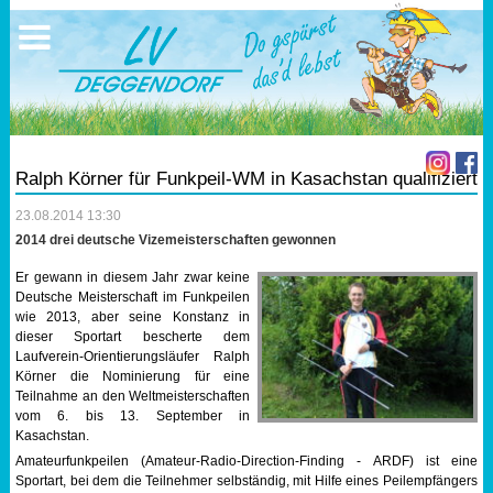
Ausschreibungen
Sportangebote
Ergebnisse
Verein
Trainingszeiten
17.05.2026 Triathlon
Ergebnisse
Mitgliedschaft
Laufen
Vereinskleidung
Ralph Körner für Funkpeil-WM in Kasachstan qualifiziert
Lauf 10
Vorstandschaft
23.08.2014 13:30
2014 drei deutsche Vizemeisterschaften gewonnen
Triathlon
Übungs- Gruppenleiter
Er gewann in diesem Jahr zwar keine
Deutsche Meisterschaft im Funkpeilen
Nordic Walking
Dokumente
wie 2013, aber seine Konstanz in
dieser Sportart bescherte dem
Laufverein-Orientierungsläufer Ralph
Schwimmen
SEPA Info
Körner die Nominierung für eine
Teilnahme an den Weltmeisterschaften
Orientierungslauf
Bankverbindung
vom 6. bis 13. September in
Kasachstan.
Amateurfunkpeilen (Amateur-Radio-Direction-Finding - ARDF) ist eine
Nachwuchsförderung
Sportart, bei dem die Teilnehmer selbständig, mit Hilfe eines Peilempfängers