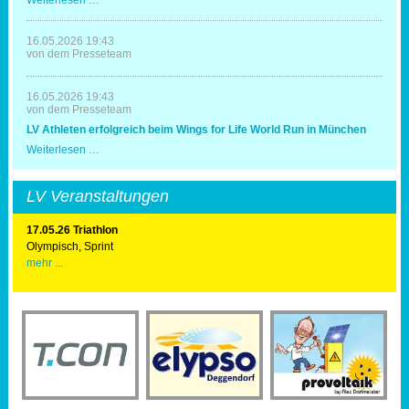
Weiterlesen …
Erfolg
Deggendorf
zum
20.
16.05.2026 19:43
Mal
von dem Presseteam
Triathlonausrichter
16.05.2026 19:43
von dem Presseteam
LV Athleten erfolgreich beim Wings for Life World Run in München
LV
Weiterlesen …
Athleten
erfolgreich
beim
LV Veranstaltungen
Wings
for
Life
17.05.26 Triathlon
World
Olympisch, Sprint
Run
mehr ...
in
München