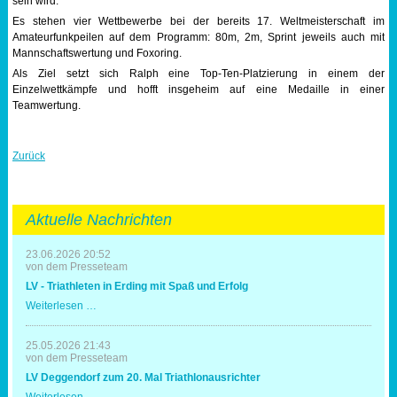
sein wird.
Es stehen vier Wettbewerbe bei der bereits 17. Weltmeisterschaft im
Amateurfunkpeilen auf dem Programm: 80m, 2m, Sprint jeweils auch mit
Mannschaftswertung und Foxoring.
Als Ziel setzt sich Ralph eine Top-Ten-Platzierung in einem der
Einzelwettkämpfe und hofft insgeheim auf eine Medaille in einer
Teamwertung.
Zurück
Aktuelle Nachrichten
23.06.2026 20:52
von dem Presseteam
LV - Triathleten in Erding mit Spaß und Erfolg
LV
Weiterlesen …
-
Triathleten
in
25.05.2026 21:43
Erding
von dem Presseteam
mit
LV Deggendorf zum 20. Mal Triathlonausrichter
Spaß
und
LV