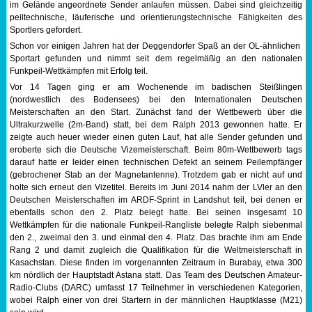
im Gelände angeordnete Sender anlaufen müssen. Dabei sind gleichzeitig
peiltechnische, läuferische und orientierungstechnische Fähigkeiten des
Sportabzeichen
Sportlers gefordert.
Schon vor einigen Jahren hat der Deggendorfer Spaß an der OL-ähnlichen
Tempo & Gymnastik
Sportart gefunden und nimmt seit dem regelmäßig an den nationalen
Funkpeil-Wettkämpfen mit Erfolg teil.
Vor 14 Tagen ging er am Wochenende im badischen Steißlingen
(nordwestlich des Bodensees) bei den Internationalen Deutschen
Meisterschaften an den Start. Zunächst fand der Wettbewerb über die
Ultrakurzwelle (2m-Band) statt, bei dem Ralph 2013 gewonnen hatte. Er
zeigte auch heuer wieder einen guten Lauf, hat alle Sender gefunden und
eroberte sich die Deutsche Vizemeisterschaft. Beim 80m-Wettbewerb tags
darauf hatte er leider einen technischen Defekt an seinem Peilempfänger
(gebrochener Stab an der Magnetantenne). Trotzdem gab er nicht auf und
holte sich erneut den Vizetitel. Bereits im Juni 2014 nahm der LVler an den
Deutschen Meisterschaften im ARDF-Sprint in Landshut teil, bei denen er
ebenfalls schon den 2. Platz belegt hatte. Bei seinen insgesamt 10
Wettkämpfen für die nationale Funkpeil-Rangliste belegte Ralph siebenmal
den 2., zweimal den 3. und einmal den 4. Platz. Das brachte ihm am Ende
Rang 2 und damit zugleich die Qualifikation für die Weltmeisterschaft in
Kasachstan. Diese finden im vorgenannten Zeitraum in Burabay, etwa 300
km nördlich der Hauptstadt Astana statt. Das Team des Deutschen Amateur-
Radio-Clubs (DARC) umfasst 17 Teilnehmer in verschiedenen Kategorien,
wobei Ralph einer von drei Startern in der männlichen Hauptklasse (M21)