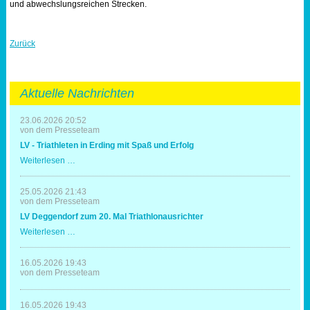
und abwechslungsreichen Strecken.
Zurück
Aktuelle Nachrichten
23.06.2026 20:52
von dem Presseteam
LV - Triathleten in Erding mit Spaß und Erfolg
LV
Weiterlesen …
-
Triathleten
in
25.05.2026 21:43
Erding
von dem Presseteam
mit
LV Deggendorf zum 20. Mal Triathlonausrichter
Spaß
und
LV
Weiterlesen …
Erfolg
Deggendorf
zum
20.
16.05.2026 19:43
Mal
von dem Presseteam
Triathlonausrichter
16.05.2026 19:43