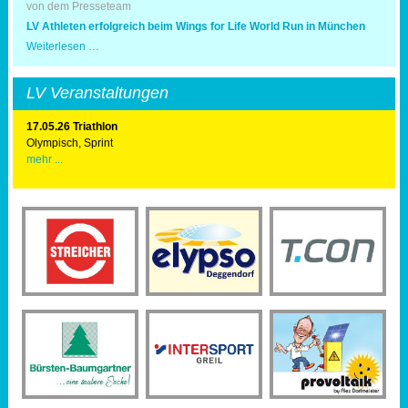
von dem Presseteam
LV Athleten erfolgreich beim Wings for Life World Run in München
LV
Weiterlesen …
Athleten
erfolgreich
beim
LV Veranstaltungen
Wings
for
Life
17.05.26 Triathlon
World
Olympisch, Sprint
Run
mehr ...
in
München