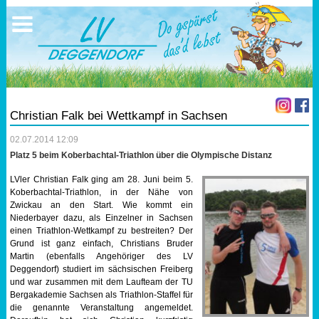
Ausschreibungen
Sportangebote
Ergebnisse
Verein
Trainingszeiten
17.05.2026 Triathlon
Ergebnisse
Mitgliedschaft
Laufen
Vereinskleidung
Christian Falk bei Wettkampf in Sachsen
Lauf 10
Vorstandschaft
02.07.2014 12:09
Platz 5 beim Koberbachtal-Triathlon über die Olympische Distanz
Triathlon
Übungs- Gruppenleiter
LVler Christian Falk ging am 28. Juni beim 5.
Koberbachtal-Triathlon, in der Nähe von
Nordic Walking
Dokumente
Zwickau an den Start. Wie kommt ein
Niederbayer dazu, als Einzelner in Sachsen
einen Triathlon-Wettkampf zu bestreiten? Der
Schwimmen
SEPA Info
Grund ist ganz einfach, Christians Bruder
Martin (ebenfalls Angehöriger des LV
Orientierungslauf
Bankverbindung
Deggendorf) studiert im sächsischen Freiberg
und war zusammen mit dem Laufteam der TU
Bergakademie Sachsen als Triathlon-Staffel für
Nachwuchsförderung
die genannte Veranstaltung angemeldet.