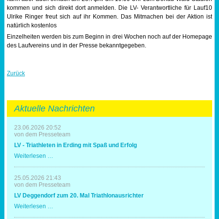
kommen und sich direkt dort anmelden. Die LV- Verantwortliche für Lauf10
Ulrike Ringer freut sich auf ihr Kommen. Das Mitmachen bei der Aktion ist
natürlich kostenlos
Einzelheiten werden bis zum Beginn in drei Wochen noch auf der Homepage
des Laufvereins und in der Presse bekanntgegeben.
Zurück
Aktuelle Nachrichten
23.06.2026 20:52
von dem Presseteam
LV - Triathleten in Erding mit Spaß und Erfolg
LV
Weiterlesen …
-
Triathleten
in
25.05.2026 21:43
Erding
von dem Presseteam
mit
LV Deggendorf zum 20. Mal Triathlonausrichter
Spaß
und
LV
Weiterlesen …
Erfolg
Deggendorf