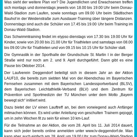
Was sieht der weitere Plan vor? Die Jugendlichen und Erwachsenen treffen
sich montags und donnerstags jeweils von 18.00 bis 19.00 Uhr beim Donau-
Sportabzeichen
Wald-Stadion zum Laufen, sowie sonntags um 09.00 Uhr beim Städtischen
Bauhof in der Weidenstraße zum Ausdauer-Training über längere Distanzen.
Tempo & Gymnastik
Donnerstags sind auch die Schüler von 17.45 bis 19.00 Uhr beim Training im
Donau-Wald-Stadion.
Das Schwimmtraining findet im elypso dienstags von 17.30 bis 19.00 Uhr für
Kinder, sowie von 20.00 bis 21.00 Uhr für Triathleten und samstags von 08.00
bis 09.00 Uhr für Triathleten und von 09.15 bis 10.15 Uhr für Schüler statt.
Die Gymnastik in der Sporthalle der Grundschule St. Martin I in der Berger
Straße wird nur noch am 2. und 9. April durchgeführt. Dann gibt es eine
Pause bis Oktober 2014.
Der Laufverein Deggendorf beteiligt sich in diesem Jahr an der Aktion
LAUF10, die bereits zum siebten Mal von der Abendschau im Bayerischen
Fernsehen zusammen mit dem Bayerischen Landessportverband (BLSV),
dem Bayerischen Leichtathletik-Verband (BLV) und dem Zentrum für
Prävention und Sportmedizin der TU München unter dem Motto „Bayern
bewegt sich“ initiiert wird.
Dazu bietet der LV einen Lauftreff an, bei dem vorwiegend auch Anfänger
mitmachen können. Es wird unter Anleitung von geschulten Trainern gejoggt,
um in zehn Wochen fit zu sein für einen 10 km-Lauf.
Für die Teilnahme an der Aktion, die vom 28. April bis 11. Juli 2014 dauert,
kann sich jeder bereits online anmelden unter www.lv-deggendorf.de. Man
kann aber auch einfach am 28. April um 19.00 Uhr zum Donau-Wald-Stadion