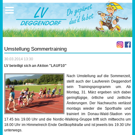
Ausschreibungen
Sportangebote
Ergebnisse
Verein
Trainingszeiten
17.05.2026 Triathlon
Ergebnisse
Mitgliedschaft
Laufen
Vereinskleidung
Umstellung Sommertraining
Lauf 10
Vorstandschaft
30.03.2014 13:30
LV beteiligt sich an Aktion "LAUF10"
Triathlon
Übungs- Gruppenleiter
Nach Umstellung auf die Sommerzeit,
stellt auch der Laufverein Deggendorf
Nordic Walking
Dokumente
sein Trainingsprogramm um. Ab
Montag, 31. März ergeben sich dabei
geringfügige, örtliche und zeitliche
Schwimmen
SEPA Info
Änderungen. Der Nachwuchs verlässt
montags wieder die Sporthalle und
Orientierungslauf
Bankverbindung
trainiert im Donau-Wald-Stadion von
17.45 bis 19.00 Uhr und die Nordic-Walking-Gruppe trifft sich mittwochs um
18.00 Uhr im Himmelreich Ende Geißkopfstraße und ist jeweils bis 19.30 Uhr
Nachwuchsförderung
unterwegs.