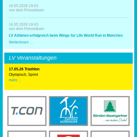
zum
20.
16.05.2026 19:43
Mal
von dem Presseteam
Triathlonausrichter
16.05.2026 19:43
von dem Presseteam
LV Athleten erfolgreich beim Wings for Life World Run in München
LV
Weiterlesen …
Athleten
erfolgreich
beim
LV Veranstaltungen
Wings
for
Life
17.05.26 Triathlon
World
Olympisch, Sprint
Run
mehr ...
in
München