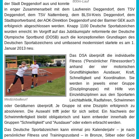
800m-Lauf
der Stadt Deggendorf aus und konnte
in enger Zusammenarbeit mit dem Laufverein Deggendorf, dem TSV
Deggendorf, dem TSV Natternberg, dem BLSV-Kreis Deggendorf, dem
Stadtsportverband, der AOK-Direktion Deggendorf und der Barmer GEK auch
erfolgreich abgeschlossen werden. Knapp 1100 Deutsche Sportabzeichen
wurden erreicht. Im Vorgriff auf das Jubiläumsjahr reformierte der Deutsche
Olympische Sportbund (DOSB) auch die konzeptionellen Grundlagen des
Deutschen Sportabzeichens und umfassend modernisiert startete es am 1.
Januar 2013 neu.
Das DSA überprüft die individuelle
Fitness ("Persönlicher Fitnessorden")
anhand der vier motorischen
Grundfähigkeiten Ausdauer, Kraft,
Schnelligkeit und Koordination. Sie
werden in jeweils einer Gruppe
(Disziplingruppe) mit Hilfe von
Einzeldisziplinen aus den Sportarten
Medizinballwurf
Leichtathletik, Radfahren, Schwimmen
oder Gerätturnen überprüft. Je Gruppe ist eine Disziplin erfolgreich zu
absolvieren. Die Auswahl trifft jeder für sich selbst. Ein Nachweis der
Schwimmfertigkeit bleibt obligatorisch und kann entweder innerhalb der
Gruppen "Schnelligkeit" und "Ausdauer" oder extern erbracht werden.
Das Deutsche Sportabzeichen kann einmal pro Kalenderjahr – je nach
persönlicher Fitness und Trainingszustand – in Bronze, Silber oder Gold