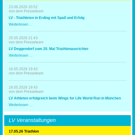
23.06.2026 20:52
von dem Presseteam
LV - Triathleten in Erding mit Spaß und Erfolg
LV
Weiterlesen …
-
Triathleten
in
25.05.2026 21:43
Erding
von dem Presseteam
mit
LV Deggendorf zum 20. Mal Triathlonausrichter
Spaß
und
LV
Weiterlesen …
Erfolg
Deggendorf
zum
20.
16.05.2026 19:43
Mal
von dem Presseteam
Triathlonausrichter
16.05.2026 19:43
von dem Presseteam
LV Athleten erfolgreich beim Wings for Life World Run in München
LV
Weiterlesen …
Athleten
erfolgreich
beim
LV Veranstaltungen
Wings
for
Life
17.05.26 Triathlon
World