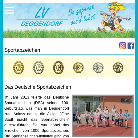
Ausschreibungen
Ergebnisse
Verein
17.05.2026 Triathlon
Ergebnisse
Mitgliedschaft
Vereinskleidung
Sportabzeichen
Vorstandschaft
Übungs- Gruppenleiter
Dokumente
Das Deutsche Sportabzeichen
Im Jahr 2013 feierte das Deutsche
SEPA Info
Sportabzeichen (DSA) seinen 100.
Geburtstag, was man in Deggendorf
zum Anlass nahm, die Aktion "Eine
Bankverbindung
Stadt macht das Sportabzeichen"
durchzuführen. Ziel war dabei das
Erreichen von 1000 Sportabzeichen.
Die Sportabzeichen-Initiative ging von