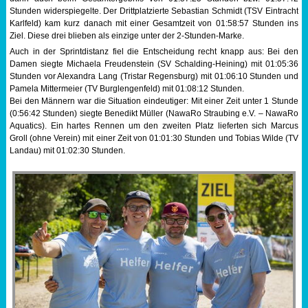
Stunden widerspiegelte. Der Drittplatzierte Sebastian Schmidt (TSV Eintracht
Karlfeld) kam kurz danach mit einer Gesamtzeit von 01:58:57 Stunden ins
Ziel. Diese drei blieben als einzige unter der 2-Stunden-Marke.
Auch in der Sprintdistanz fiel die Entscheidung recht knapp aus: Bei den
Damen siegte Michaela Freudenstein (SV Schalding-Heining) mit 01:05:36
Stunden vor Alexandra Lang (Tristar Regensburg) mit 01:06:10 Stunden und
Pamela Mittermeier (TV Burglengenfeld) mit 01:08:12 Stunden.
Bei den Männern war die Situation eindeutiger: Mit einer Zeit unter 1 Stunde
(0:56:42 Stunden) siegte Benedikt Müller (NawaRo Straubing e.V. – NawaRo
Aquatics). Ein hartes Rennen um den zweiten Platz lieferten sich Marcus
Groll (ohne Verein) mit einer Zeit von 01:01:30 Stunden und Tobias Wilde (TV
Landau) mit 01:02:30 Stunden.