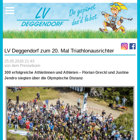
Ausschreibungen
Sportangebote
Ergebnisse
Verein
Trainingszeiten
17.05.2026 Triathlon
Ergebnisse
Mitgliedschaft
Laufen
Vereinskleidung
LV Deggendorf zum 20. Mal Triathlonausrichter
Lauf 10
Vorstandschaft
25.05.2026 21:43
von dem Presseteam
Triathlon
Übungs- Gruppenleiter
300 erfolgreiche Athletinnen und Athleten – Florian Greckl und Justine
Jendro siegten über die Olympische Distanz
Nordic Walking
Dokumente
Schwimmen
SEPA Info
Orientierungslauf
Bankverbindung
Nachwuchsförderung