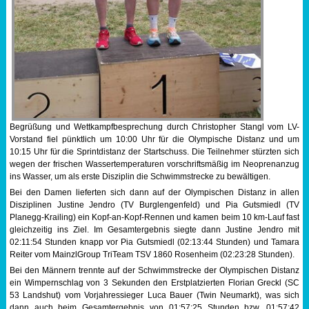
Begrüßung und Wettkampfbesprechung durch Christopher Stangl vom LV-
Vorstand fiel pünktlich um 10:00 Uhr für die Olympische Distanz und um
10:15 Uhr für die Sprintdistanz der Startschuss. Die Teilnehmer stürzten sich
wegen der frischen Wassertemperaturen vorschriftsmäßig im Neoprenanzug
ins Wasser, um als erste Disziplin die Schwimmstrecke zu bewältigen.
Bei den Damen lieferten sich dann auf der Olympischen Distanz in allen
Disziplinen Justine Jendro (TV Burglengenfeld) und Pia Gutsmiedl (TV
Planegg-Krailing) ein Kopf-an-Kopf-Rennen und kamen beim 10 km-Lauf fast
gleichzeitig ins Ziel. Im Gesamtergebnis siegte dann Justine Jendro mit
02:11:54 Stunden knapp vor Pia Gutsmiedl (02:13:44 Stunden) und Tamara
Reiter vom MainzlGroup TriTeam TSV 1860 Rosenheim (02:23:28 Stunden).
Bei den Männern trennte auf der Schwimmstrecke der Olympischen Distanz
ein Wimpernschlag von 3 Sekunden den Erstplatzierten Florian Greckl (SC
53 Landshut) vom Vorjahressieger Luca Bauer (Twin Neumarkt), was sich
dann auch beim Gesamtergebnis von 01:57:25 Stunden bzw. 01:57:42