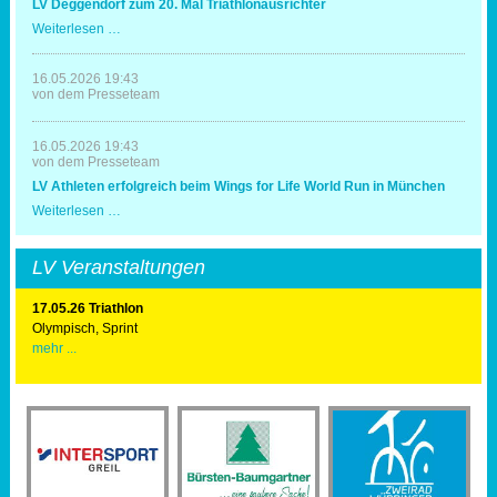
LV Deggendorf zum 20. Mal Triathlonausrichter
Spaß
und
LV
Weiterlesen …
Erfolg
Deggendorf
zum
20.
16.05.2026 19:43
Mal
von dem Presseteam
Triathlonausrichter
16.05.2026 19:43
von dem Presseteam
LV Athleten erfolgreich beim Wings for Life World Run in München
LV
Weiterlesen …
Athleten
erfolgreich
beim
LV Veranstaltungen
Wings
for
Life
17.05.26 Triathlon
World
Olympisch, Sprint
Run
mehr ...
in
München