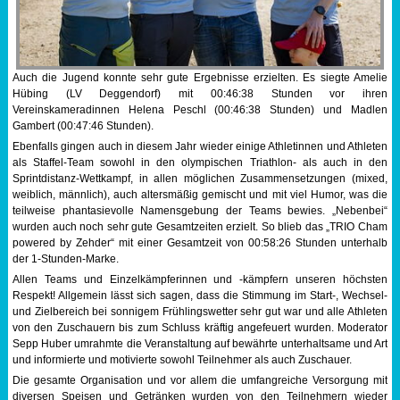
Auch die Jugend konnte sehr gute Ergebnisse erzielten. Es siegte Amelie
Hübing (LV Deggendorf) mit 00:46:38 Stunden vor ihren
Vereinskameradinnen Helena Peschl (00:46:38 Stunden) und Madlen
Gambert (00:47:46 Stunden).
Ebenfalls gingen auch in diesem Jahr wieder einige Athletinnen und Athleten
als Staffel-Team sowohl in den olympischen Triathlon- als auch in den
Sprintdistanz-Wettkampf, in allen möglichen Zusammensetzungen (mixed,
weiblich, männlich), auch altersmäßig gemischt und mit viel Humor, was die
teilweise phantasievolle Namensgebung der Teams bewies. „Nebenbei“
wurden auch noch sehr gute Gesamtzeiten erzielt. So blieb das „TRIO Cham
powered by Zehder“ mit einer Gesamtzeit von 00:58:26 Stunden unterhalb
der 1-Stunden-Marke.
Allen Teams und Einzelkämpferinnen und -kämpfern unseren höchsten
Respekt! Allgemein lässt sich sagen, dass die Stimmung im Start-, Wechsel-
und Zielbereich bei sonnigem Frühlingswetter sehr gut war und alle Athleten
von den Zuschauern bis zum Schluss kräftig angefeuert wurden. Moderator
Sepp Huber umrahmte die Veranstaltung auf bewährte unterhaltsame und Art
und informierte und motivierte sowohl Teilnehmer als auch Zuschauer.
Die gesamte Organisation und vor allem die umfangreiche Versorgung mit
diversen Speisen und Getränken wurden von den Teilnehmern wieder