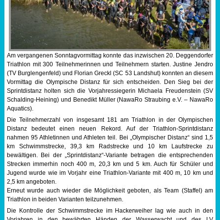
Sportabzeichen
Tempo & Gymnastik
Am vergangenen Sonntagvormittag konnte das inzwischen 20. Deggendorfer
Triathlon mit 300 Teilnehmerinnen und Teilnehmern starten. Justine Jendro
(TV Burglengenfeld) und Florian Greckl (SC 53 Landshut) konnten an diesem
Vormittag die Olympische Distanz für sich entscheiden. Den Sieg bei der
Sprintdistanz holten sich die Vorjahressiegerin Michaela Freudenstein (SV
Schalding-Heining) und Benedikt Müller (NawaRo Straubing e.V. – NawaRo
Aquatics).
Die Teilnehmerzahl von insgesamt 181 am Triathlon in der Olympischen
Distanz bedeutet einen neuen Rekord. Auf der Triathlon-Sprintdistanz
nahmen 95 Athletinnen und Athleten teil. Bei „Olympischer Distanz“ sind 1,5
km Schwimmstrecke, 39,3 km Radstrecke und 10 km Laufstrecke zu
bewältigen. Bei der „Sprintdistanz“-Variante betragen die entsprechenden
Strecken immerhin noch 400 m, 20,3 km und 5 km. Auch für Schüler und
Jugend wurde wie im Vorjahr eine Triathlon-Variante mit 400 m, 10 km und
2,5 km angeboten.
Erneut wurde auch wieder die Möglichkeit geboten, als Team (Staffel) am
Triathlon in beiden Varianten teilzunehmen.
Die Kontrolle der Schwimmstrecke im Hackerweiher lag wie auch in den
Vorjahren in den bewährten Händen der Wasserwacht und des LV