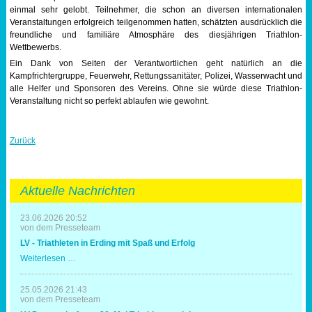
einmal sehr gelobt. Teilnehmer, die schon an diversen internationalen
Veranstaltungen erfolgreich teilgenommen hatten, schätzten ausdrücklich die
freundliche und familiäre Atmosphäre des diesjährigen Triathlon-
Wettbewerbs.
Ein Dank von Seiten der Verantwortlichen geht natürlich an die
Kampfrichtergruppe, Feuerwehr, Rettungssanitäter, Polizei, Wasserwacht und
alle Helfer und Sponsoren des Vereins. Ohne sie würde diese Triathlon-
Veranstaltung nicht so perfekt ablaufen wie gewohnt.
Zurück
Aktuelle Nachrichten
23.06.2026 20:52
von dem Presseteam
LV - Triathleten in Erding mit Spaß und Erfolg
LV
Weiterlesen …
-
Triathleten
in
25.05.2026 21:43
Erding
von dem Presseteam
mit