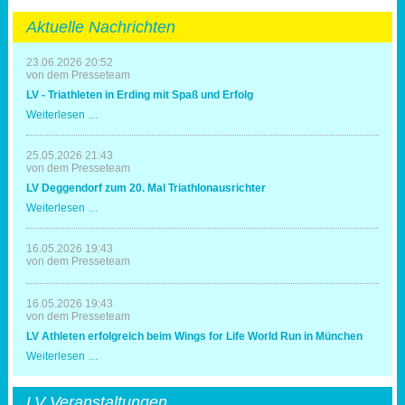
Aktuelle Nachrichten
23.06.2026 20:52
von dem Presseteam
LV - Triathleten in Erding mit Spaß und Erfolg
LV
Weiterlesen …
-
Triathleten
in
25.05.2026 21:43
Erding
von dem Presseteam
mit
LV Deggendorf zum 20. Mal Triathlonausrichter
Spaß
und
LV
Weiterlesen …
Erfolg
Deggendorf
zum
20.
16.05.2026 19:43
Mal
von dem Presseteam
Triathlonausrichter
16.05.2026 19:43
von dem Presseteam
LV Athleten erfolgreich beim Wings for Life World Run in München
LV
Weiterlesen …
Athleten
erfolgreich
beim
LV Veranstaltungen