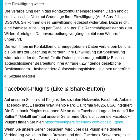
Ihre Einwilligung weiter.
Die Verarbeitung der in das Kontaktformular eingegebenen Daten erfolgt
somit ausschließlich auf Grundlage Ihrer Einwilligung (Art. 6 Abs. 1 lit. a
DSGVO). Sie können diese Einwilligung jederzeit widerrufen. Dazu reicht
eine formlose Mitteilung per E-Mail an uns. Die Rechtmäßigkeit der bis zum
Widerruf erfolgten Datenverarbeitungsvorgänge bleibt vom Widerruf
unberührt.
Die von Ihnen im Kontaktformular eingegebenen Daten verbleiben bei uns,
bis Sie uns zur Löschung auffordern, Ihre Einwilligung zur Speicherung
widerrufen oder der Zweck für die Datenspeicherung entfällt (z.B. nach
abgeschlossener Bearbeitung Ihrer Anfrage). Zwingende gesetzliche
Bestimmungen – insbesondere Aufbewahrungsfristen – bleiben unberührt.
4. Soziale Medien
Facebook-Plugins (Like & Share-Button)
Auf unseren Seiten sind Plugins des sozialen Netzwerks Facebook, Anbieter
Facebook Inc., 1 Hacker Way, Menlo Park, California 94025, USA, integriert.
Die Facebook-Plugins erkennen Sie an dem Facebook-Logo oder dem "Like-
Button" ("Gefällt mir") auf unserer Seite. Eine Übersicht über die Facebook-
Plugins finden Sie hier:
https://developers.facebook.com/docs/plugins/
.
Wenn Sie unsere Seiten besuchen, wird über das Plugin eine direkte
Verbindung zwischen Ihrem Browser und dem Facebook-Server hergestellt.